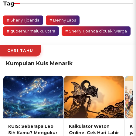
Tag
# Sherly Tjoanda
# Benny Laos
# gubernur maluku utara
# Sherly Tjoanda dicueki warga
CARI TAHU
Kumpulan Kuis Menarik
KUIS: Seberapa Leo
Kalkulator Weton
KU
Sih Kamu? Mengukur
Online, Cek Hari Lahir
ya