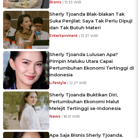
Bisnis
| 15:33 WIB
Sherly Tjoanda Blak-blakan Tak
Suka Penjilat: Saya Tak Perlu Dipuji
dan Tak Butuh Materi
Entertainment
| 13:37 WIB
Sherly Tjoanda Lulusan Apa?
Pimpin Maluku Utara Capai
Pertumbuhan Ekonomi Tertinggi di
Indonesia
Lifestyle
| 12:27 WIB
Sherly Tjoanda Buktikan Diri,
Pertumbuhan Ekonomi Malut
Melejit Tertinggi se-Indonesia
News
| 18:51 WIB
Apa Saja Bisnis Sherly Tjoanda,