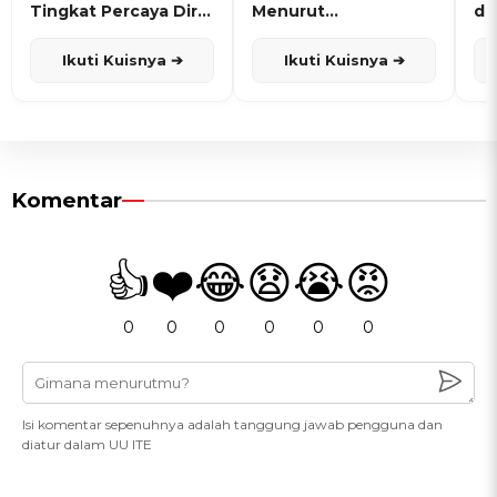
Tingkat Percaya Diri
Menurut
de
dan Karisma
Penanggalan Jawa
Ikuti Kuisnya ➔
Ikuti Kuisnya ➔
Komentar
👍
❤️
😂
😧
😭
😡
0
0
0
0
0
0
Isi komentar sepenuhnya adalah tanggung jawab pengguna dan
diatur dalam UU ITE