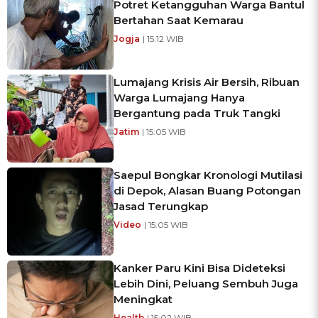
Potret Ketangguhan Warga Bantul
Bertahan Saat Kemarau
Jogja
| 15:12 WIB
Lumajang Krisis Air Bersih, Ribuan
Warga Lumajang Hanya
Bergantung pada Truk Tangki
Jatim
| 15:05 WIB
Saepul Bongkar Kronologi Mutilasi
di Depok, Alasan Buang Potongan
Jasad Terungkap
Video
| 15:05 WIB
Kanker Paru Kini Bisa Dideteksi
Lebih Dini, Peluang Sembuh Juga
Meningkat
Health
| 15:02 WIB