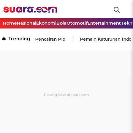
Home
Nasional
Ekonomi
Bola
Otomotif
Entertainment
Tekn
🔥 Trending
Pencairan Pip
Pemain Keturunan Indo