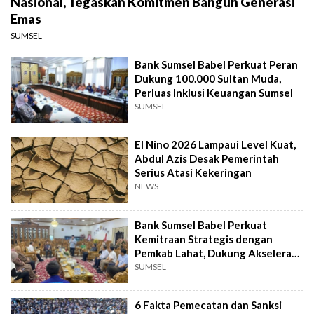
Nasional, Tegaskan Komitmen Bangun Generasi
Emas
SUMSEL
Bank Sumsel Babel Perkuat Peran
Dukung 100.000 Sultan Muda,
Perluas Inklusi Keuangan Sumsel
SUMSEL
El Nino 2026 Lampaui Level Kuat,
Abdul Azis Desak Pemerintah
Serius Atasi Kekeringan
NEWS
Bank Sumsel Babel Perkuat
Kemitraan Strategis dengan
Pemkab Lahat, Dukung Akselerasi
Ekonomi Daerah
SUMSEL
6 Fakta Pemecatan dan Sanksi