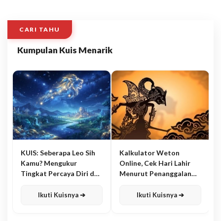
CARI TAHU
Kumpulan Kuis Menarik
KUIS: Seberapa Leo Sih
Kalkulator Weton
Kamu? Mengukur
Online, Cek Hari Lahir
Tingkat Percaya Diri dan
Menurut Penanggalan
Karisma
Jawa
Ikuti Kuisnya ➔
Ikuti Kuisnya ➔