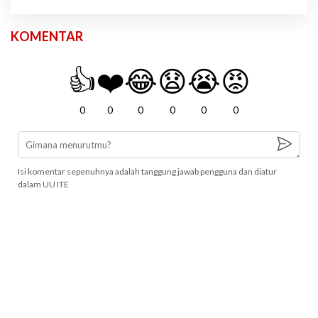
KOMENTAR
👍
❤️
😂
😧
😭
😡
0
0
0
0
0
0
Isi komentar sepenuhnya adalah tanggung jawab pengguna dan diatur
dalam UU ITE