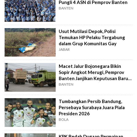
Pungli 4 ASN di Pemprov Banten
BANTEN
Usut Mutilasi Depok, Polisi
Temukan HP Pelaku Tergabung
dalam Grup Komunitas Gay
JABAR
Macet Jalur Bojonegara Bikin
Sopir Angkot Merugi, Pemprov
Banten Janjikan Keputusan Baru 4
Hari Lagi
BANTEN
Tumbangkan Persib Bandung,
Persebaya Surabaya Juara Piala
Presiden 2026
BOLA
KPK Bedah Dugaan Permainan