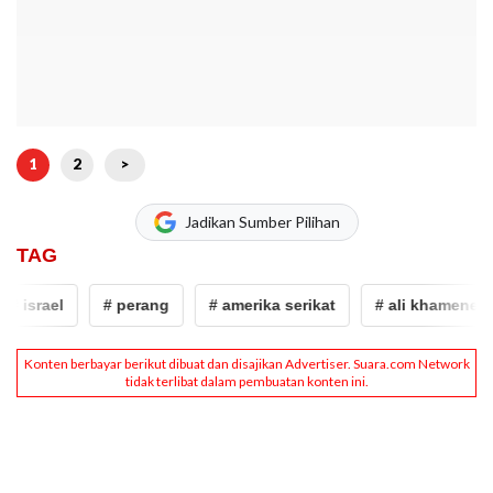
1
2
>
Jadikan Sumber Pilihan
TAG
rael
# perang
# amerika serikat
# ali khamenei tewas