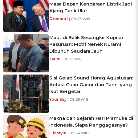
Masa Depan Kendaraan Listrik Jadi
Ajang Tarik Ulur
Otomotif
| 08:47 WIB
Maut di Balik Secangkir Kopi di
Pasuruan: Motif Nenek Nurami
Dibunuh Saudara Jauh
Jatim
| 08:27 WIB
Sisi Gelap Sound Horeg Agustusan:
Antara Cuan Gacor dan Panci yang
Ikut Bergetar
Your Say
| 08:25 WIB
Makna dan Sejarah Hari Pramuka di
Indonesia, Siapa Penggagasnya?
Lifestyle
| 08:24 WIB