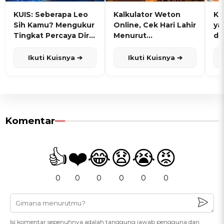
KUIS: Seberapa Leo
Kalkulator Weton
KU
Sih Kamu? Mengukur
Online, Cek Hari Lahir
ya
Tingkat Percaya Diri
Menurut
de
dan Karisma
Penanggalan Jawa
Ikuti Kuisnya ➔
Ikuti Kuisnya ➔
Komentar
👍
❤️
😂
😧
😭
😡
0
0
0
0
0
0
Isi komentar sepenuhnya adalah tanggung jawab pengguna dan