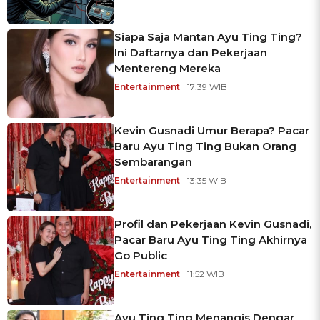
Siapa Saja Mantan Ayu Ting Ting?
Ini Daftarnya dan Pekerjaan
Mentereng Mereka
Entertainment
| 17:39 WIB
Kevin Gusnadi Umur Berapa? Pacar
Baru Ayu Ting Ting Bukan Orang
Sembarangan
Entertainment
| 13:35 WIB
Profil dan Pekerjaan Kevin Gusnadi,
Pacar Baru Ayu Ting Ting Akhirnya
Go Public
Entertainment
| 11:52 WIB
Ayu Ting Ting Menangis Dengar