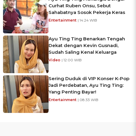
Curhat Ruben Onsu, Sebut
Sahabatnya Sosok Pekerja Keras
Entertainment
| 14:24 WIB
Ayu Ting Ting Benarkan Tengah
Dekat dengan Kevin Gusnadi,
Sudah Saling Kenal Keluarga
Video
| 12:00 WIB
Sering Duduk di VIP Konser K-Pop
Jadi Perdebatan, Ayu Ting Ting:
Yang Penting Bayar!
Entertainment
| 08:33 WIB