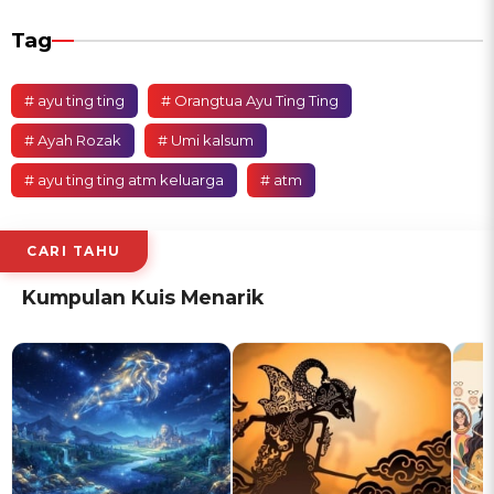
Tag
# ayu ting ting
# Orangtua Ayu Ting Ting
# Ayah Rozak
# Umi kalsum
# ayu ting ting atm keluarga
# atm
CARI TAHU
Kumpulan Kuis Menarik