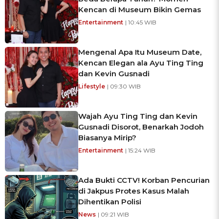
Kencan di Museum Bikin Gemas
Entertainment
| 10:45 WIB
Mengenal Apa Itu Museum Date,
Kencan Elegan ala Ayu Ting Ting
dan Kevin Gusnadi
Lifestyle
| 09:30 WIB
Wajah Ayu Ting Ting dan Kevin
Gusnadi Disorot, Benarkah Jodoh
Biasanya Mirip?
Entertainment
| 15:24 WIB
Ada Bukti CCTV! Korban Pencurian
di Jakpus Protes Kasus Malah
Dihentikan Polisi
News
| 09:21 WIB