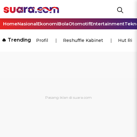
Home
Nasional
Ekonomi
Bola
Otomotif
Entertainment
Tekn
🔥 Trending
Profil
Reshuffle Kabinet
Hut Ri