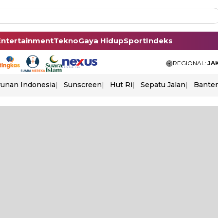
Entertainment
Tekno
Gaya Hidup
Sport
Indeks
REGIONAL:
JA
unan Indonesia
Sunscreen
Hut Ri
Sepatu Jalan
Bante