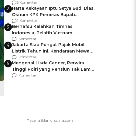
Gagalnya Negara Jamin Keamanan
6 Komentar
Harta Kekayaan Iptu Setya Budi Dias,
2
Oknum KPK Pemeras Bupati
Pemalang
2 Komentar
Bernafsu Kalahkan Timnas
3
Indonesia, Pelatih Vietnam
Berencana Pakai Jimat di Pakansari
1 Komentar
Jakarta Siap Pungut Pajak Mobil
4
Listrik Tahun Ini, Kendaraan Mewah
Kena hingga 75% PKB
1 Komentar
Mengenal Lisda Cancer, Perwira
5
Tinggi Polri yang Pensiun Tak Lama
Usai Jadi Brigjen
1 Komentar