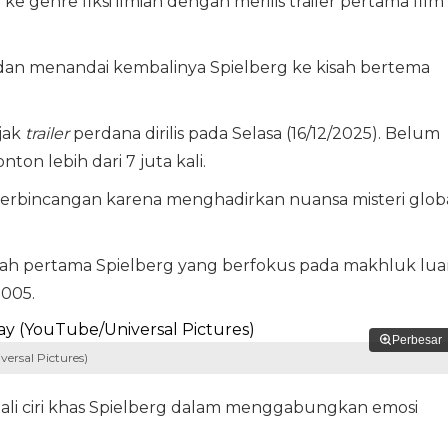
ke genre fiksi ilmiah dengan merilis trailer pertama film
 dan menandai kembalinya Spielberg ke kisah bertema
jak
trailer
perdana dirilis pada Selasa (16/12/2025). Belum
ton lebih dari 7 juta kali.
erbincangan karena menghadirkan nuansa misteri glob
miah pertama Spielberg yang berfokus pada makhluk lua
005.
Perbesar
ersal Pictures)
ali ciri khas Spielberg dalam menggabungkan emosi