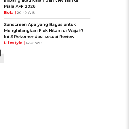
Imbang atau Kalah dari Vietnam di
Piala AFF 2026
Bola |
20:49 WIB
Sunscreen Apa yang Bagus untuk
Menghilangkan Flek Hitam di Wajah?
Ini 3 Rekomendasi sesuai Review
Lifestyle |
14:45 WIB