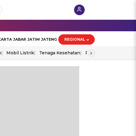
KARTA
JABAR
JATIM
JATENG
REGIONAL
›
n
Mobil Listrik
Tenaga Kesehatan
Piala Aff 2026
Ekono