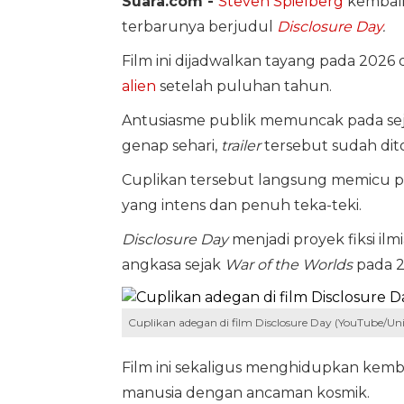
Suara.com -
Steven Spielberg
kembali 
terbarunya berjudul
Disclosure Day
.
Film ini dijadwalkan tayang pada 2026
alien
setelah puluhan tahun.
Antusiasme publik memuncak pada se
genap sehari,
trailer
tersebut sudah diton
Cuplikan tersebut langsung memicu p
yang intens dan penuh teka-teki.
Disclosure Day
menjadi proyek fiksi il
angkasa sejak
War of the Worlds
pada 2
Cuplikan adegan di film Disclosure Day (YouTube/Univ
Film ini sekaligus menghidupkan kemb
manusia dengan ancaman kosmik.