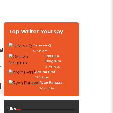
Top Writer Yoursay
Tarassa Q.
al
33 Articles
Oktavia
Ningrum
r
31 Articles
Ardina Praf
21 Articles
Ryan Farizzal
20 Articles
Liks