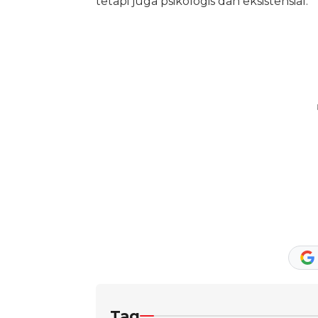
tetapi juga psikologis dan eksistensial.
Tag