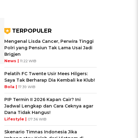
TERPOPULER
Mengenal Lisda Cancer, Perwira Tinggi
Polri yang Pensiun Tak Lama Usai Jadi
Brigjen
News |
11:22 WIB
Pelatih FC Twente Usir Mees Hilgers:
Saya Tak Berharap Dia Kembali ke Klub!
Bola |
17:39 WIB
PIP Termin II 2026 Kapan Cair? Ini
Jadwal Lengkap dan Cara Ceknya agar
Dana Tidak Hangus!
Lifestyle |
07:36 WIB
Skenario Timnas Indonesia Jika