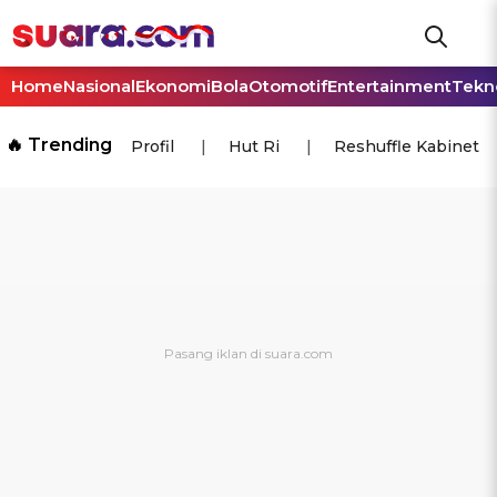
Home
Nasional
Ekonomi
Bola
Otomotif
Entertainment
Tekn
🔥 Trending
Profil
Hut Ri
Reshuffle Kabinet