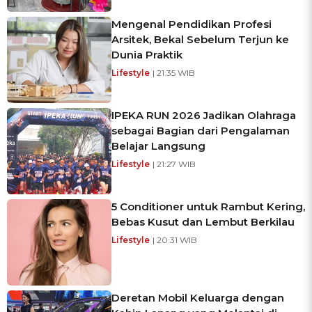
Mengenal Pendidikan Profesi
Arsitek, Bekal Sebelum Terjun ke
Dunia Praktik
Lifestyle
| 21:35 WIB
IPEKA RUN 2026 Jadikan Olahraga
sebagai Bagian dari Pengalaman
Belajar Langsung
Lifestyle
| 21:27 WIB
5 Conditioner untuk Rambut Kering,
Bebas Kusut dan Lembut Berkilau
Lifestyle
| 20:31 WIB
Deretan Mobil Keluarga dengan