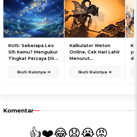
KUIS: Seberapa Leo
Kalkulator Weton
KU
Sih Kamu? Mengukur
Online, Cek Hari Lahir
ya
Tingkat Percaya Diri
Menurut
de
dan Karisma
Penanggalan Jawa
Ikuti Kuisnya ➔
Ikuti Kuisnya ➔
Komentar
👍
❤️
😂
😧
😭
😡