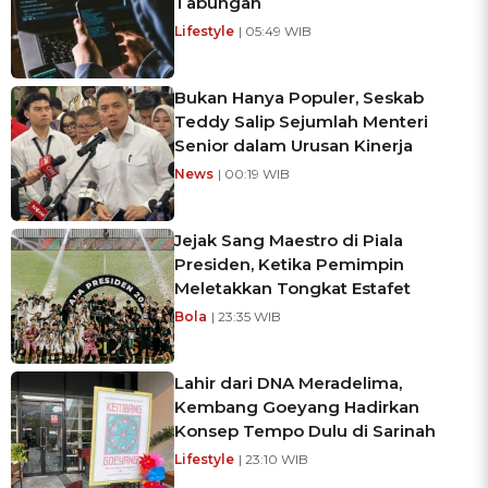
Tabungan
Lifestyle
| 05:49 WIB
Bukan Hanya Populer, Seskab
Teddy Salip Sejumlah Menteri
Senior dalam Urusan Kinerja
News
| 00:19 WIB
Jejak Sang Maestro di Piala
Presiden, Ketika Pemimpin
Meletakkan Tongkat Estafet
Bola
| 23:35 WIB
Lahir dari DNA Meradelima,
Kembang Goeyang Hadirkan
Konsep Tempo Dulu di Sarinah
Lifestyle
| 23:10 WIB