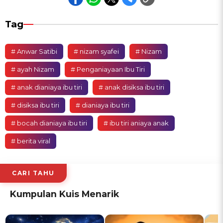
Tag
# Anwar Satibi
# nizam syafei
# Nizam
# ayah Nizam
# Penganiayaan Ibu Tiri
# anak dianiaya ibu tiri
# anak disiksa ibu tiri
# disiksa ibu tiri
# dianiaya ibu tiri
# bocah dianiaya ibu tiri
# ibu tiri aniaya anak
# berita viral
CARI TAHU
Kumpulan Kuis Menarik