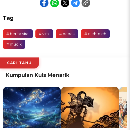
Tag
# berita viral
# viral
# bapak
# oleh-oleh
# mudik
CARI TAHU
Kumpulan Kuis Menarik