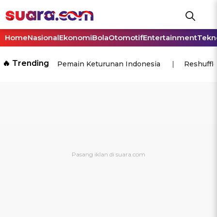
Home
Nasional
Ekonomi
Bola
Otomotif
Entertainment
Tekn
🔥 Trending
Pemain Keturunan Indonesia
Reshuffl