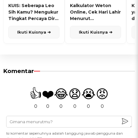
KUIS: Seberapa Leo
Kalkulator Weton
KU
Sih Kamu? Mengukur
Online, Cek Hari Lahir
ya
Tingkat Percaya Diri
Menurut
de
dan Karisma
Penanggalan Jawa
Ikuti Kuisnya ➔
Ikuti Kuisnya ➔
Komentar
👍
❤️
😂
😧
😭
😡
0
0
0
0
0
0
Isi komentar sepenuhnya adalah tanggung jawab pengguna dan