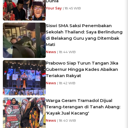
Dunia
Your Say
| 18:45 WIB
Siswi SMA Saksi Penembakan
Sekolah Thailand: Saya Berlindung
di Belakang Guru yang Ditembak
Mati
News
| 18:44 WIB
Prabowo Siap Turun Tangan Jika
Gubernur Hingga Kades Abaikan
Teriakan Rakyat
News
| 18:42 WIB
Warga Geram Tramadol Dijual
Terang-terangan di Tanah Abang:
'Kayak Jual Kacang'
News
| 18:40 WIB