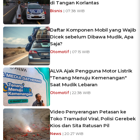
di Tangan Korlantas
Bisnis
| 07:38 WIB
Daftar Komponen Mobil yang Wajib
Dicek sebelum Dibawa Mudik, Apa
Saja?
Otomotif
| 07:15 WIB
ALVA Ajak Pengguna Motor Listrik
"Tenang Menuju Kemenangan"
Saat Mudik Lebaran
Otomotif
| 22:38 WIB
Video Penyerangan Petasan ke
Toko Tramadol Viral, Polisi Gerebek
Kios dan Sita Ratusan Pil
News
| 20:27 WIB