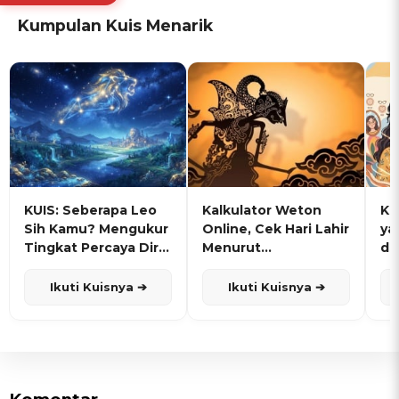
Kumpulan Kuis Menarik
KUIS: Seberapa Leo
Kalkulator Weton
KU
Sih Kamu? Mengukur
Online, Cek Hari Lahir
ya
Tingkat Percaya Diri
Menurut
de
dan Karisma
Penanggalan Jawa
Ikuti Kuisnya ➔
Ikuti Kuisnya ➔