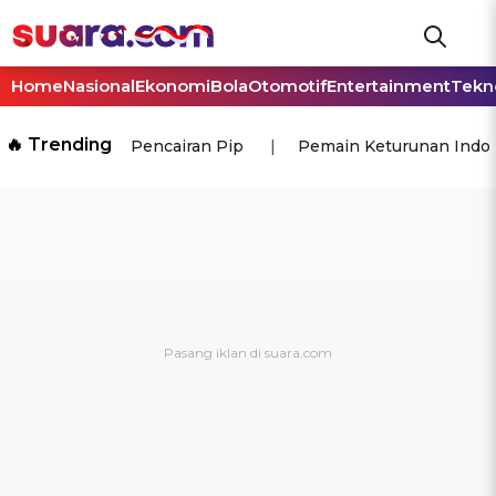
Home
Nasional
Ekonomi
Bola
Otomotif
Entertainment
Tekn
🔥 Trending
Pencairan Pip
Pemain Keturunan Indo