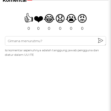
Komentar
👍
❤️
😂
😧
😭
😡
0
0
0
0
0
0
Isi komentar sepenuhnya adalah tanggung jawab pengguna dan
diatur dalam UU ITE