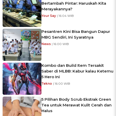
Bertambah Pintar: Haruskah Kita
Merayakannya?
Your Say
| 16:04 WIB
Pesantren Kini Bisa Bangun Dapur
MBG Sendiri, Ini Syaratnya
News
| 16:00 WIB
Kombo dan Build Item Tersakit
Saber di MLBB: Kabur kalau Ketemu
5 Hero Ini
Tekno
| 16:00 WIB
5 Pilihan Body Scrub Ekstrak Green
Tea untuk Merawat Kulit Cerah dan
Halus