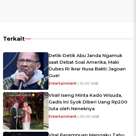
Terkait
Detik-Detik Abu Janda Ngamuk
saat Debat Soal Amerika, Maki
Dubes RI Ikrar Nusa Bakti: Jagoan
Gue!
Entertainment
| 10:00 WIB
Viral! Iseng Minta Kado Wisuda,
Gadis Ini Syok Diberi Uang Rp200
Juta oleh Neneknya
Entertainment
| 09:00 WIB
Viral Perempuan Mengaku Tahu