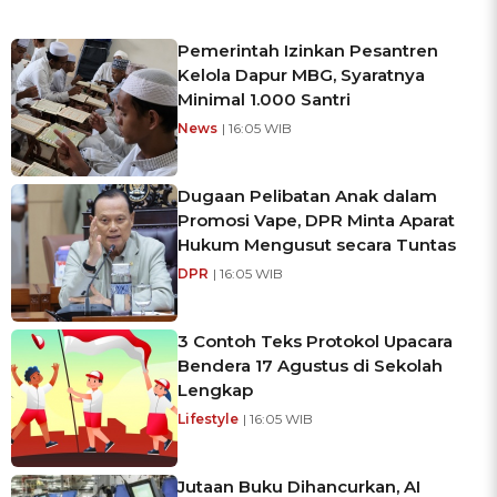
Pemerintah Izinkan Pesantren
Kelola Dapur MBG, Syaratnya
Minimal 1.000 Santri
News
| 16:05 WIB
Dugaan Pelibatan Anak dalam
Promosi Vape, DPR Minta Aparat
Hukum Mengusut secara Tuntas
DPR
| 16:05 WIB
3 Contoh Teks Protokol Upacara
Bendera 17 Agustus di Sekolah
Lengkap
Lifestyle
| 16:05 WIB
Jutaan Buku Dihancurkan, AI