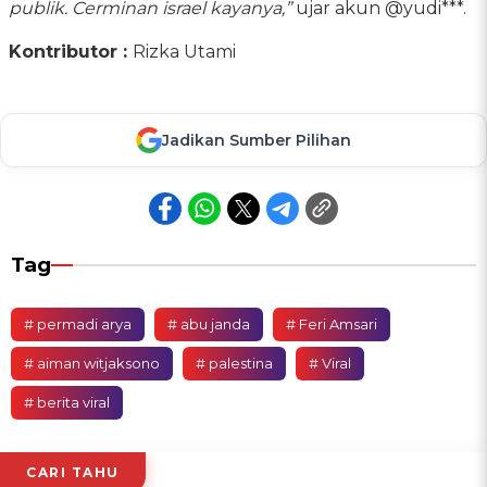
publik. Cerminan israel kayanya,”
ujar akun @yudi***.
Kontributor :
Rizka Utami
Jadikan Sumber Pilihan
Tag
# permadi arya
# abu janda
# Feri Amsari
# aiman witjaksono
# palestina
# Viral
# berita viral
CARI TAHU