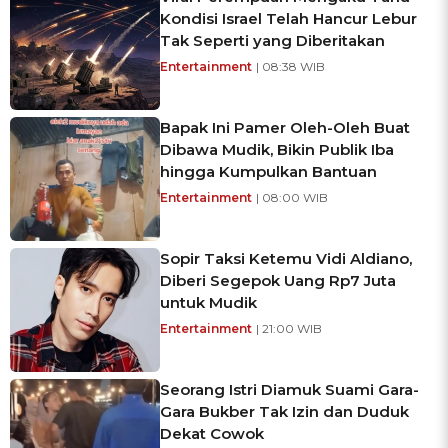
Kondisi Israel Telah Hancur Lebur
Tak Seperti yang Diberitakan
Entertainment
| 08:38 WIB
Bapak Ini Pamer Oleh-Oleh Buat
Dibawa Mudik, Bikin Publik Iba
hingga Kumpulkan Bantuan
Entertainment
| 08:00 WIB
Sopir Taksi Ketemu Vidi Aldiano,
Diberi Segepok Uang Rp7 Juta
untuk Mudik
Entertainment
| 21:00 WIB
Seorang Istri Diamuk Suami Gara-
Gara Bukber Tak Izin dan Duduk
Dekat Cowok