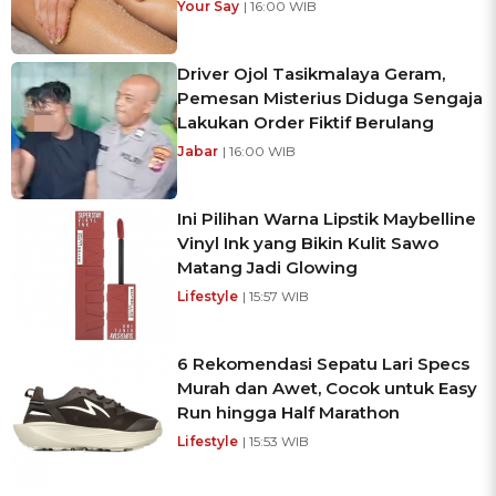
Your Say
| 16:00 WIB
Driver Ojol Tasikmalaya Geram,
Pemesan Misterius Diduga Sengaja
Lakukan Order Fiktif Berulang
Jabar
| 16:00 WIB
Ini Pilihan Warna Lipstik Maybelline
Vinyl Ink yang Bikin Kulit Sawo
Matang Jadi Glowing
Lifestyle
| 15:57 WIB
6 Rekomendasi Sepatu Lari Specs
Murah dan Awet, Cocok untuk Easy
Run hingga Half Marathon
Lifestyle
| 15:53 WIB