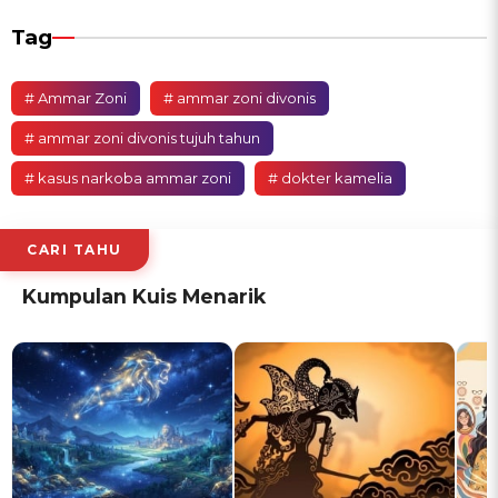
Tag
# Ammar Zoni
# ammar zoni divonis
# ammar zoni divonis tujuh tahun
# kasus narkoba ammar zoni
# dokter kamelia
CARI TAHU
Kumpulan Kuis Menarik