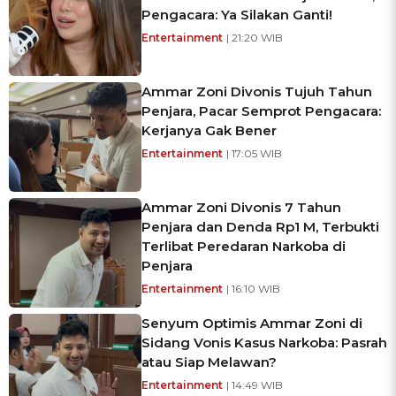
Pengacara: Ya Silakan Ganti!
Entertainment
| 21:20 WIB
Ammar Zoni Divonis Tujuh Tahun
Penjara, Pacar Semprot Pengacara:
Kerjanya Gak Bener
Entertainment
| 17:05 WIB
Ammar Zoni Divonis 7 Tahun
Penjara dan Denda Rp1 M, Terbukti
Terlibat Peredaran Narkoba di
Penjara
Entertainment
| 16:10 WIB
Senyum Optimis Ammar Zoni di
Sidang Vonis Kasus Narkoba: Pasrah
atau Siap Melawan?
Entertainment
| 14:49 WIB