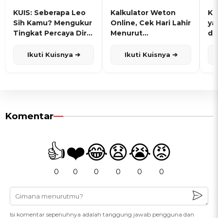
KUIS: Seberapa Leo
Kalkulator Weton
KU
Sih Kamu? Mengukur
Online, Cek Hari Lahir
ya
Tingkat Percaya Diri
Menurut
de
dan Karisma
Penanggalan Jawa
Ikuti Kuisnya ➔
Ikuti Kuisnya ➔
Komentar
👍
❤️
😂
😧
😭
😡
0
0
0
0
0
0
Isi komentar sepenuhnya adalah tanggung jawab pengguna dan