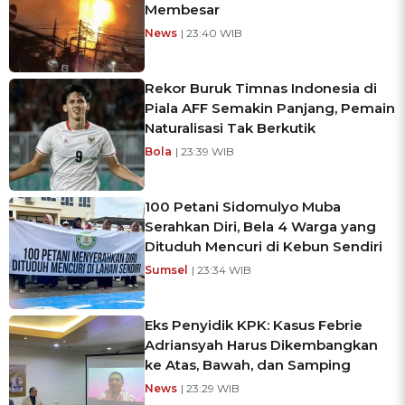
Membesar
News
| 23:40 WIB
Rekor Buruk Timnas Indonesia di
Piala AFF Semakin Panjang, Pemain
Naturalisasi Tak Berkutik
Bola
| 23:39 WIB
100 Petani Sidomulyo Muba
Serahkan Diri, Bela 4 Warga yang
Dituduh Mencuri di Kebun Sendiri
Sumsel
| 23:34 WIB
Eks Penyidik KPK: Kasus Febrie
Adriansyah Harus Dikembangkan
ke Atas, Bawah, dan Samping
News
| 23:29 WIB