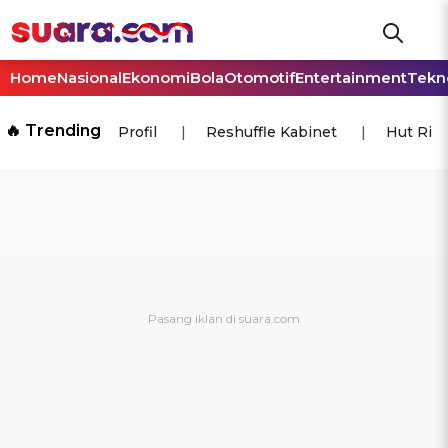
Home
Nasional
Ekonomi
Bola
Otomotif
Entertainment
Tekn
🔥 Trending
Profil
Reshuffle Kabinet
Hut Ri