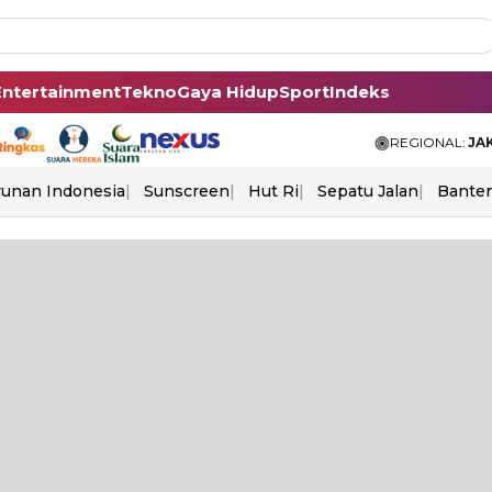
Entertainment
Tekno
Gaya Hidup
Sport
Indeks
REGIONAL:
JA
unan Indonesia
Sunscreen
Hut Ri
Sepatu Jalan
Bante