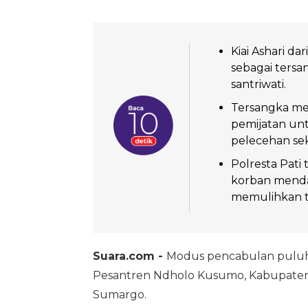
Kiai Ashari d
sebagai ters
santriwati.
Tersangka me
pemijatan unt
pelecehan sek
Polresta Pati
korban menda
memulihkan 
Suara.com -
Modus pencabulan puluha
Pesantren Ndholo Kusumo, Kabupaten 
Sumargo.