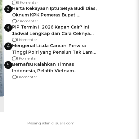
Gagalnya Negara Jamin Keamanan
6 Komentar
Harta Kekayaan Iptu Setya Budi Dias,
2
Oknum KPK Pemeras Bupati
Pemalang
2 Komentar
PIP Termin II 2026 Kapan Cair? Ini
3
Jadwal Lengkap dan Cara Ceknya
agar Dana Tidak Hangus!
1 Komentar
Mengenal Lisda Cancer, Perwira
4
Tinggi Polri yang Pensiun Tak Lama
Usai Jadi Brigjen
1 Komentar
Bernafsu Kalahkan Timnas
5
Indonesia, Pelatih Vietnam
Berencana Pakai Jimat di Pakansari
1 Komentar