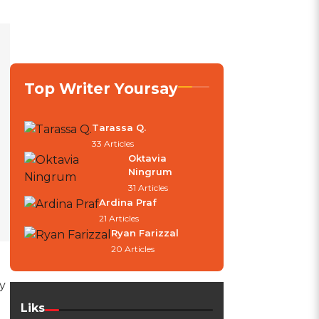
Top Writer Yoursay
Tarassa Q.
33 Articles
Oktavia
Ningrum
31 Articles
Ardina Praf
21 Articles
Ryan Farizzal
20 Articles
y
Liks