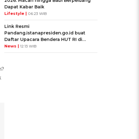
2026: Macan hingga Babi Berpeluang
Dapat Kabar Baik
Lifestyle |
06:23 WIB
Link Resmi
Pandang.istanapresiden.go.id buat
Daftar Upacara Bendera HUT RI di
Istana Negara
News |
12:13 WIB
h?
k