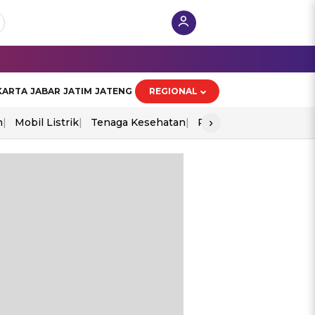
KARTA
JABAR
JATIM
JATENG
REGIONAL
›
n
Mobil Listrik
Tenaga Kesehatan
Perang As-Iran
Ekon