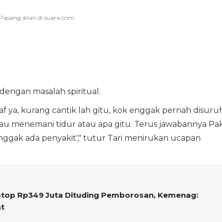
 dengan masalah spiritual.
aaf ya, kurang cantik lah gitu, kok enggak pernah disuru
atau menemani tidur atau apa gitu. Terus jawabannya Pa
enggak ada penyakit'," tutur Tari menirukan ucapan
ptop Rp349 Juta Dituding Pemborosan, Kemenag:
t