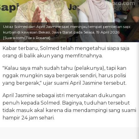
Ustaz Solmed dan April Jasmine saat meninjau tempat pembelian sapi
kurban di kawasan Bekasi, Jawa Barat pada Selasa, 19 April 2026
[Suara.com/.Tiara Rosana]
Kabar terbaru, Solmed telah mengetahui siapa saja
orang di balik akun yang memfitnahnya.
"Kalau saya mah sudah tahu (pelakunya), tapi kan
nggak mungkin saya bergerak sendiri, harus polisi
yang bergerak," ujar suami April Jasmine tersebut.
April Jasmine sebagai istri menyatakan dukungan
penuh kepada Solmed. Baginya, tuduhan tersebut
tidak masuk akal karena dia mendampingi sang suami
hampir 24 jam sehari.