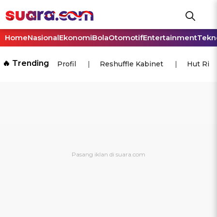
Home
Nasional
Ekonomi
Bola
Otomotif
Entertainment
Tekn
🔥 Trending
Profil
Reshuffle Kabinet
Hut Ri