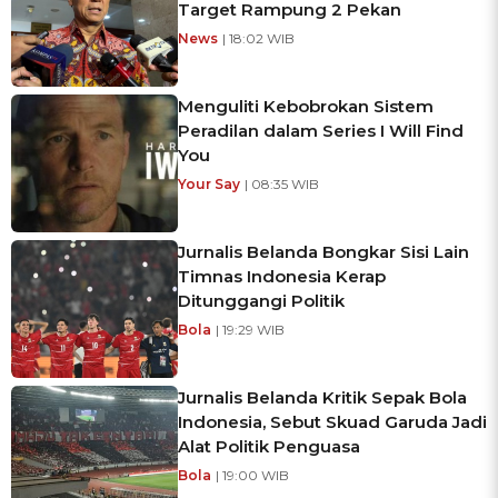
Target Rampung 2 Pekan
News
| 18:02 WIB
Menguliti Kebobrokan Sistem
Peradilan dalam Series I Will Find
You
Your Say
| 08:35 WIB
Jurnalis Belanda Bongkar Sisi Lain
Timnas Indonesia Kerap
Ditunggangi Politik
Bola
| 19:29 WIB
Jurnalis Belanda Kritik Sepak Bola
Indonesia, Sebut Skuad Garuda Jadi
Alat Politik Penguasa
Bola
| 19:00 WIB