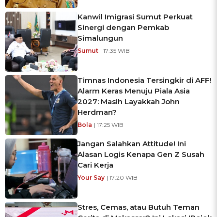
Kanwil Imigrasi Sumut Perkuat
Sinergi dengan Pemkab
Simalungun
Sumut
| 17:35 WIB
Timnas Indonesia Tersingkir di AFF!
Alarm Keras Menuju Piala Asia
2027: Masih Layakkah John
Herdman?
Bola
| 17:25 WIB
Jangan Salahkan Attitude! Ini
Alasan Logis Kenapa Gen Z Susah
Cari Kerja
Your Say
| 17:20 WIB
Stres, Cemas, atau Butuh Teman