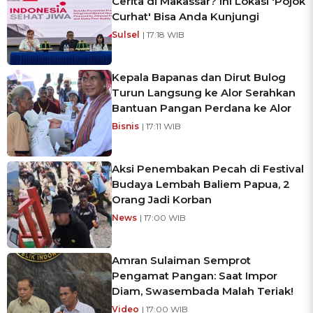
Cerita di Makassar? Ini Lokasi 'Pojok
Curhat' Bisa Anda Kunjungi
Sulsel
| 17:18 WIB
Kepala Bapanas dan Dirut Bulog
Turun Langsung ke Alor Serahkan
Bantuan Pangan Perdana ke Alor
Bisnis
| 17:11 WIB
Aksi Penembakan Pecah di Festival
Budaya Lembah Baliem Papua, 2
Orang Jadi Korban
News
| 17:00 WIB
Amran Sulaiman Semprot
Pengamat Pangan: Saat Impor
Diam, Swasembada Malah Teriak!
Video
| 17:00 WIB