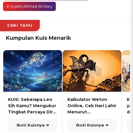
# Syekh Ahmad Al Misry
CARI TAHU
Kumpulan Kuis Menarik
KUIS: Seberapa Leo
Kalkulator Weton
KU
Sih Kamu? Mengukur
Online, Cek Hari Lahir
ya
Tingkat Percaya Diri
Menurut
de
dan Karisma
Penanggalan Jawa
Ikuti Kuisnya ➔
Ikuti Kuisnya ➔