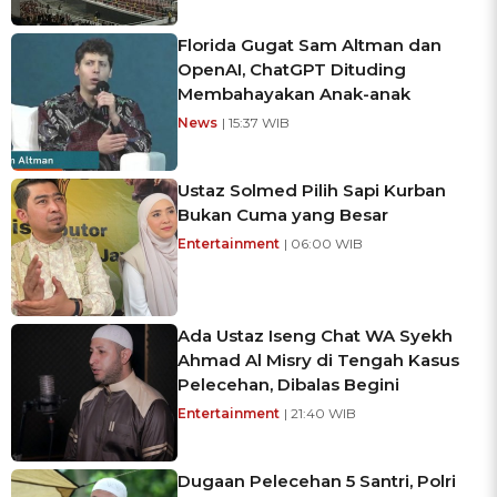
Florida Gugat Sam Altman dan
OpenAI, ChatGPT Dituding
Membahayakan Anak-anak
News
| 15:37 WIB
Ustaz Solmed Pilih Sapi Kurban
Bukan Cuma yang Besar
Entertainment
| 06:00 WIB
Ada Ustaz Iseng Chat WA Syekh
Ahmad Al Misry di Tengah Kasus
Pelecehan, Dibalas Begini
Entertainment
| 21:40 WIB
Dugaan Pelecehan 5 Santri, Polri