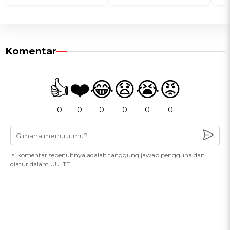
Komentar
👍
❤️
😂
😧
😭
😡
0
0
0
0
0
0
Isi komentar sepenuhnya adalah tanggung jawab pengguna dan
diatur dalam UU ITE