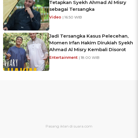
Tetapkan Syekh Ahmad Al Misry
sebagai Tersangka
Video
| 16:50 WIB
Jadi Tersangka Kasus Pelecehan,
Momen Irfan Hakim Dirukiah Syekh
Ahmad Al Misry Kembali Disorot
Entertainment
| 18:00 WIB