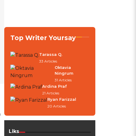
Top Writer Yoursay
Tarassa Q.
33 Articles
Oktavia
Ningrum
31 Articles
Ardina Praf
21 Articles
Ryan Farizzal
20 Articles
h
Liks