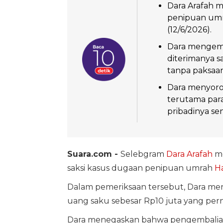
Dara Arafah m
penipuan umr
(12/6/2026).
Dara mengemb
diterimanya sa
tanpa paksaan
Dara menyoro
terutama para
pribadinya sen
Suara.com -
Selebgram
Dara Arafah
me
saksi kasus dugaan penipuan umrah
H
Dalam pemeriksaan tersebut, Dara m
uang saku sebesar Rp10 juta yang perna
Dara menegaskan bahwa pengembalian 