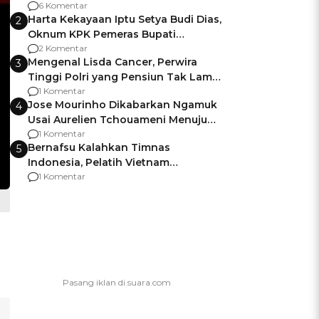
Gagalnya Negara Jamin Keamanan
6 Komentar
Harta Kekayaan Iptu Setya Budi Dias,
2
Oknum KPK Pemeras Bupati
Pemalang
2 Komentar
Mengenal Lisda Cancer, Perwira
3
Tinggi Polri yang Pensiun Tak Lama
Usai Jadi Brigjen
1 Komentar
Jose Mourinho Dikabarkan Ngamuk
4
Usai Aurelien Tchouameni Menuju
Manchester United
1 Komentar
Bernafsu Kalahkan Timnas
5
Indonesia, Pelatih Vietnam
Berencana Pakai Jimat di Pakansari
1 Komentar