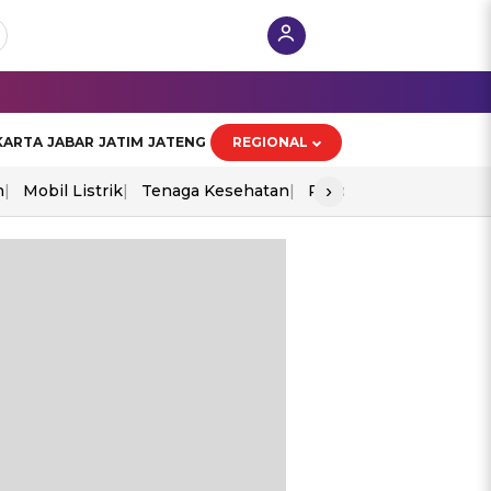
KARTA
JABAR
JATIM
JATENG
REGIONAL
›
n
Mobil Listrik
Tenaga Kesehatan
Piala Aff 2026
Ekono