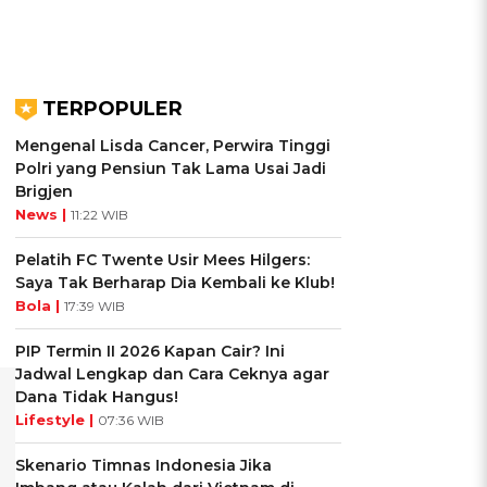
TERPOPULER
Mengenal Lisda Cancer, Perwira Tinggi
Polri yang Pensiun Tak Lama Usai Jadi
Brigjen
News |
11:22 WIB
Pelatih FC Twente Usir Mees Hilgers:
Saya Tak Berharap Dia Kembali ke Klub!
Bola |
17:39 WIB
PIP Termin II 2026 Kapan Cair? Ini
Jadwal Lengkap dan Cara Ceknya agar
Dana Tidak Hangus!
Lifestyle |
07:36 WIB
Skenario Timnas Indonesia Jika