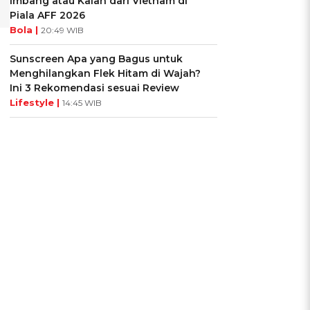
Imbang atau Kalah dari Vietnam di
Piala AFF 2026
Bola |
20:49 WIB
Sunscreen Apa yang Bagus untuk
Menghilangkan Flek Hitam di Wajah?
Ini 3 Rekomendasi sesuai Review
Lifestyle |
14:45 WIB