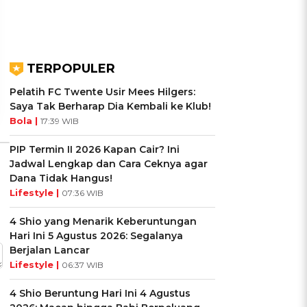
UIS: Sepatu Mana yang
KUIS: Seberapa Kenal
Cocok dengan
Kamu dengan Si Zodiak
Kepribadianmu?
Cancer?
Ikuti Kuisnya ➔
Ikuti Kuisnya ➔
TERPOPULER
Pelatih FC Twente Usir Mees Hilgers:
Saya Tak Berharap Dia Kembali ke Klub!
Bola |
17:39 WIB
PIP Termin II 2026 Kapan Cair? Ini
Jadwal Lengkap dan Cara Ceknya agar
Dana Tidak Hangus!
Lifestyle |
07:36 WIB
4 Shio yang Menarik Keberuntungan
Hari Ini 5 Agustus 2026: Segalanya
Berjalan Lancar
Lifestyle |
06:37 WIB
4 Shio Beruntung Hari Ini 4 Agustus