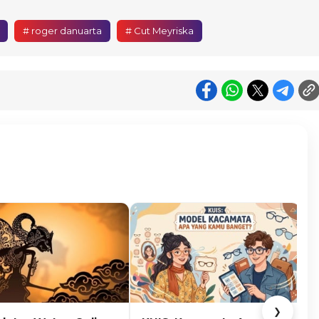
# roger danuarta
# Cut Meyriska
❯