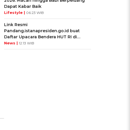
2026: Macan hingga Babi Berpeluang
Dapat Kabar Baik
Lifestyle |
06:23 WIB
Link Resmi
Pandang.istanapresiden.go.id buat
Daftar Upacara Bendera HUT RI di
Istana Negara
News |
12:13 WIB