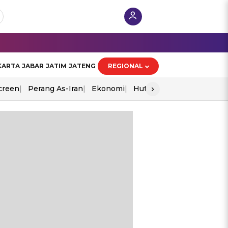
KARTA
JABAR
JATIM
JATENG
REGIONAL
›
creen
Perang As-Iran
Ekonomi
Hut Ri