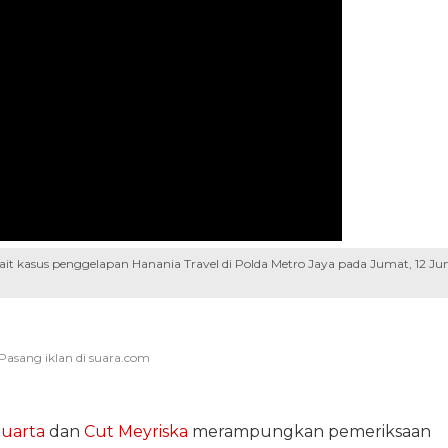
ait kasus penggelapan Hanania Travel di Polda Metro Jaya pada Jumat, 12 Jun
uarta
dan
Cut Meyriska
merampungkan pemeriksaan