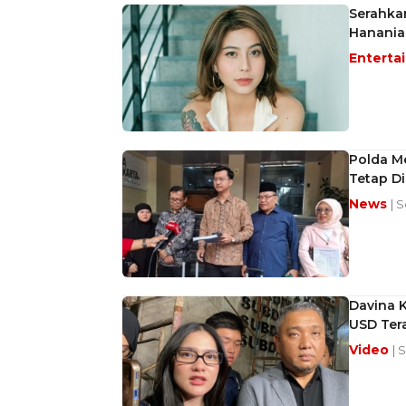
Serahkan
Hanania 
Enterta
Polda Me
Tetap D
News
| 
Davina K
USD Ter
Video
| 