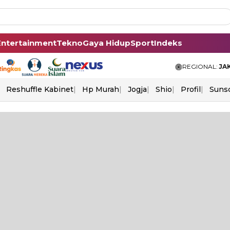
Entertainment
Tekno
Gaya Hidup
Sport
Indeks
REGIONAL:
JA
Reshuffle Kabinet
Hp Murah
Jogja
Shio
Profil
Suns