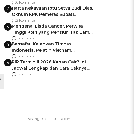
Gagalnya Negara Jamin Keamanan
6 Komentar
Harta Kekayaan Iptu Setya Budi Dias,
2
Oknum KPK Pemeras Bupati
Pemalang
2 Komentar
Mengenal Lisda Cancer, Perwira
3
Tinggi Polri yang Pensiun Tak Lama
Usai Jadi Brigjen
1 Komentar
Bernafsu Kalahkan Timnas
4
Indonesia, Pelatih Vietnam
Berencana Pakai Jimat di Pakansari
1 Komentar
PIP Termin II 2026 Kapan Cair? Ini
5
Jadwal Lengkap dan Cara Ceknya
agar Dana Tidak Hangus!
1 Komentar
i