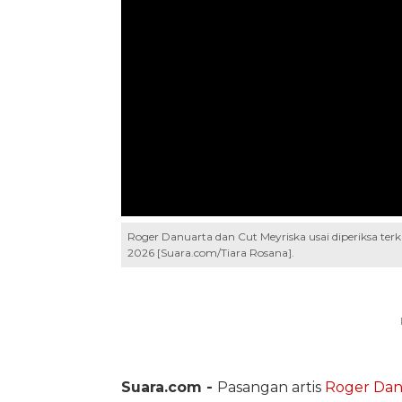
Roger Danuarta dan Cut Meyriska usai diperiksa terk
2026 [Suara.com/Tiara Rosana].
Suara.com -
Pasangan artis
Roger Dan