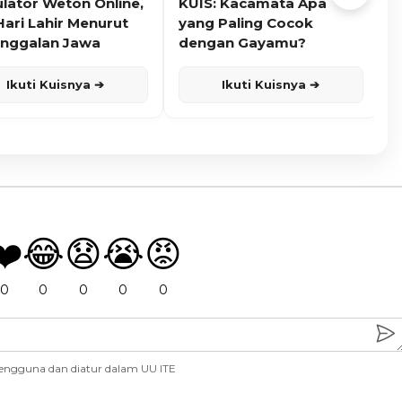
ulator Weton Online,
KUIS: Kacamata Apa
K
Hari Lahir Menurut
yang Paling Cocok
nggalan Jawa
dengan Gayamu?
Ikuti Kuisnya ➔
Ikuti Kuisnya ➔
❤️
😂
😧
😭
😡
0
0
0
0
0
engguna dan diatur dalam UU ITE