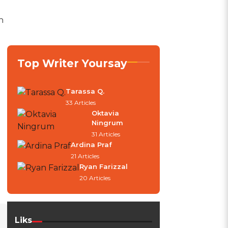
n
Top Writer Yoursay
Tarassa Q.
33 Articles
Oktavia
Ningrum
31 Articles
Ardina Praf
21 Articles
Ryan Farizzal
20 Articles
Liks