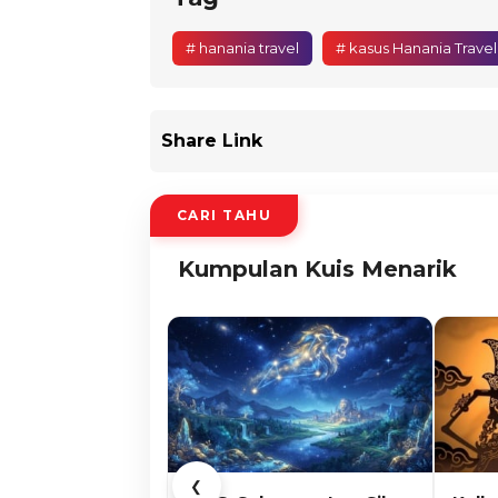
# hanania travel
# kasus Hanania Travel
Share Link
CARI TAHU
Kumpulan Kuis Menarik
❮