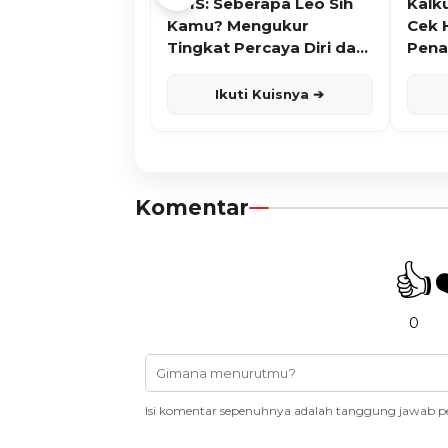
KUIS: Seberapa Leo Sih
Kalk
Kamu? Mengukur
Cek 
Tingkat Percaya Diri dan
Pena
Karisma
Ikuti Kuisnya ➔
Komentar
👍
0
Isi komentar sepenuhnya adalah tanggung jawab p