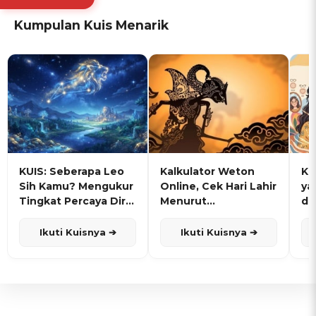
Kumpulan Kuis Menarik
KUIS: Seberapa Leo
Kalkulator Weton
KU
Sih Kamu? Mengukur
Online, Cek Hari Lahir
ya
Tingkat Percaya Diri
Menurut
de
dan Karisma
Penanggalan Jawa
Ikuti Kuisnya ➔
Ikuti Kuisnya ➔