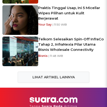
Praktis Tinggal Usap, Ini 5 Micellar
Wipes Pilihan untuk Kulit
Berjerawat
Your Say
| 11:50 WIB
Telkom Selesaikan Spin-Off InfraCo
Tahap 2, InfraNexia Pilar Utama
Bisnis Wholesale Connectivity
Bisnis
| 11:48 WIB
LIHAT ARTIKEL LAINNYA