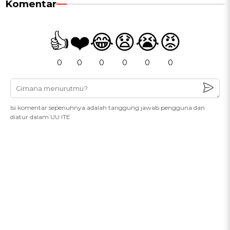
Komentar
👍
❤️
😂
😧
😭
😡
0
0
0
0
0
0
Isi komentar sepenuhnya adalah tanggung jawab pengguna dan
diatur dalam UU ITE