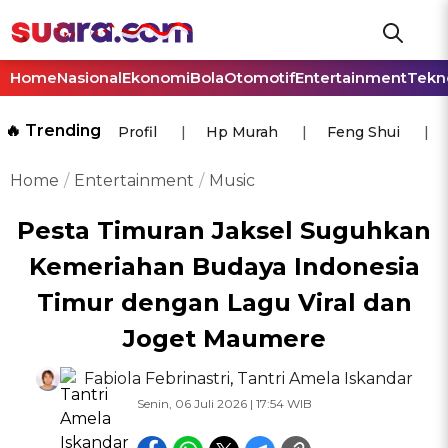
Home
Nasional
Ekonomi
Bola
Otomotif
Entertainment
Tekn
🔥 Trending
Profil
Hp Murah
Feng Shui
Home
Entertainment
Music
Pesta Timuran Jaksel Suguhkan
Kemeriahan Budaya Indonesia
Timur dengan Lagu Viral dan
Joget Maumere
Fabiola Febrinastri
,
Tantri Amela Iskandar
Senin, 06 Juli 2026 | 17:54 WIB