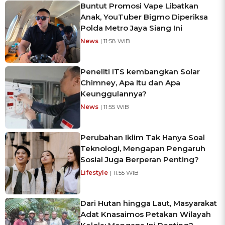
Buntut Promosi Vape Libatkan
Anak, YouTuber Bigmo Diperiksa
Polda Metro Jaya Siang Ini
News
| 11:58 WIB
Peneliti ITS kembangkan Solar
Chimney, Apa Itu dan Apa
Keunggulannya?
News
| 11:55 WIB
Perubahan Iklim Tak Hanya Soal
Teknologi, Mengapan Pengaruh
Sosial Juga Berperan Penting?
Lifestyle
| 11:55 WIB
Dari Hutan hingga Laut, Masyarakat
Adat Knasaimos Petakan Wilayah