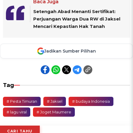
Baca Juga
Setengah Abad Menanti Sertifikat:
Perjuangan Warga Dua RW di Jaksel
Mencari Kepastian Hak Tanah
Jadikan Sumber Pilihan
Tag
# Pesta Timuran
# Jaksel
# budaya Indonesia
# lagu viral
# Joget Maumere
CARI TAHU