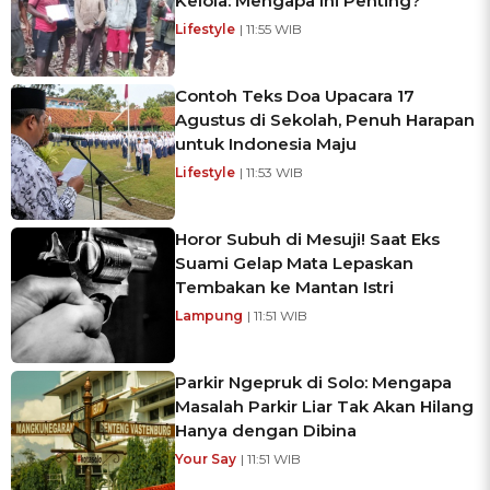
Kelola: Mengapa Ini Penting?
Lifestyle
| 11:55 WIB
Contoh Teks Doa Upacara 17
Agustus di Sekolah, Penuh Harapan
untuk Indonesia Maju
Lifestyle
| 11:53 WIB
Horor Subuh di Mesuji! Saat Eks
Suami Gelap Mata Lepaskan
Tembakan ke Mantan Istri
Lampung
| 11:51 WIB
Parkir Ngepruk di Solo: Mengapa
Masalah Parkir Liar Tak Akan Hilang
Hanya dengan Dibina
Your Say
| 11:51 WIB