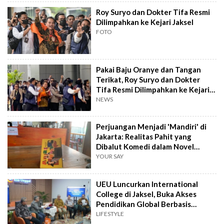
Roy Suryo dan Dokter Tifa Resmi
Dilimpahkan ke Kejari Jaksel
FOTO
Pakai Baju Oranye dan Tangan
Terikat, Roy Suryo dan Dokter
Tifa Resmi Dilimpahkan ke Kejari
Jaksel
NEWS
Perjuangan Menjadi 'Mandiri' di
Jakarta: Realitas Pahit yang
Dibalut Komedi dalam Novel
ANJAS
YOUR SAY
UEU Luncurkan International
College di Jaksel, Buka Akses
Pendidikan Global Berbasis
Inovasi
LIFESTYLE