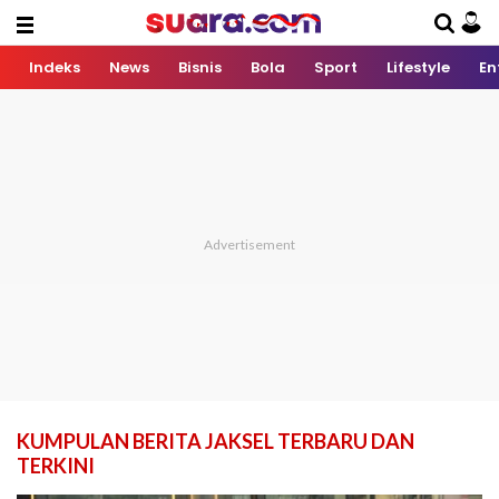
Indeks
News
Bisnis
Bola
Sport
Lifestyle
En
KUMPULAN BERITA JAKSEL TERBARU DAN
TERKINI