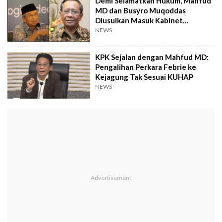
Demi Selamatkan Hukum, Mahfud
MD dan Busyro Muqoddas
Diusulkan Masuk Kabinet
Prabowo
NEWS
KPK Sejalan dengan Mahfud MD:
Pengalihan Perkara Febrie ke
Kejagung Tak Sesuai KUHAP
NEWS