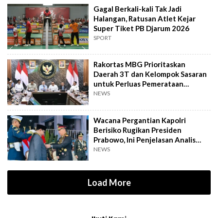
Gagal Berkali-kali Tak Jadi
Halangan, Ratusan Atlet Kejar
Super Tiket PB Djarum 2026
SPORT
Rakortas MBG Prioritaskan
Daerah 3T dan Kelompok Sasaran
untuk Perluas Pemerataan
Program
NEWS
Wacana Pergantian Kapolri
Berisiko Rugikan Presiden
Prabowo, Ini Penjelasan Analis
Politik
NEWS
Load More