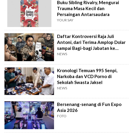
Buku Sibling Rivalry, Mengurai
Trauma Masa Kecil dan
Persaingan Antarsaudara
YOUR SAY
Daftar Kontroversi Raja Juli
Antoni, dari Terima Amplop Dolar
sampai Bagi-bagi Jabatan ke
Kader PSI
NEWS
Kronologi Temuan 995 Senpi,
Narkoba dan VCD Porno di
Sekolah Swasta Jaksel
NEWS
Bersenang-senang di Fun Expo
Asia 2026
FOTO