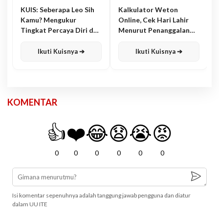
KUIS: Seberapa Leo Sih
Kalkulator Weton
Kamu? Mengukur
Online, Cek Hari Lahir
Tingkat Percaya Diri dan
Menurut Penanggalan
Karisma
Jawa
Ikuti Kuisnya ➔
Ikuti Kuisnya ➔
KOMENTAR
👍
❤️
😂
😧
😭
😡
0
0
0
0
0
0
Isi komentar sepenuhnya adalah tanggung jawab pengguna dan diatur
dalam UU ITE