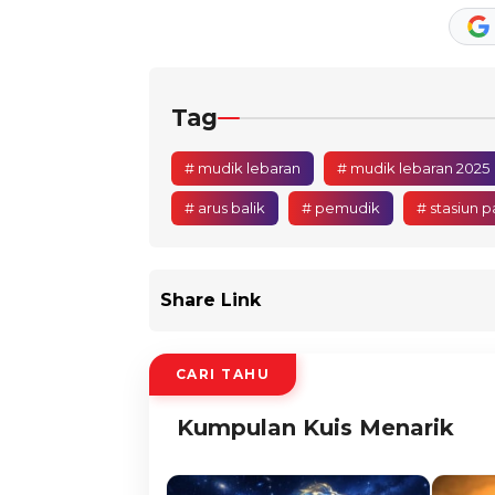
Tag
# mudik lebaran
# mudik lebaran 2025
# arus balik
# pemudik
# stasiun 
Share Link
CARI TAHU
Kumpulan Kuis Menarik