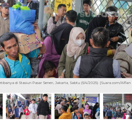
ibanya di Stasiun Pasar Senen, Jakarta, Sabtu (5/4/2025). [Suara.com/Alfian