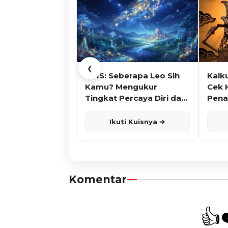
❮
KUIS: Seberapa Leo Sih
Kalk
Kamu? Mengukur
Cek 
Tingkat Percaya Diri dan
Pena
Karisma
Ikuti Kuisnya ➔
Komentar
👍