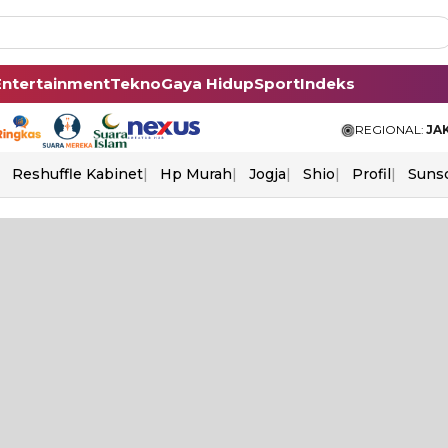
Entertainment
Tekno
Gaya Hidup
Sport
Indeks
REGIONAL:
JA
Reshuffle Kabinet
Hp Murah
Jogja
Shio
Profil
Suns