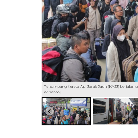
Penumpang Kereta Api Jarak Jauh (KAJJ) berjalan set
Winanto]