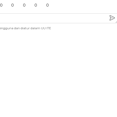
0
0
0
0
0
engguna dan diatur dalam UU ITE