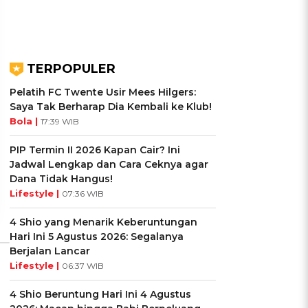
TERPOPULER
Pelatih FC Twente Usir Mees Hilgers:
UIS: Sepatu Mana yang
KUIS: Seberapa Kenal
Saya Tak Berharap Dia Kembali ke Klub!
Cocok dengan
Kamu dengan Si Zodiak
Bola |
17:39 WIB
Kepribadianmu?
Cancer?
PIP Termin II 2026 Kapan Cair? Ini
Jadwal Lengkap dan Cara Ceknya agar
Ikuti Kuisnya ➔
Ikuti Kuisnya ➔
Dana Tidak Hangus!
Lifestyle |
07:36 WIB
4 Shio yang Menarik Keberuntungan
Hari Ini 5 Agustus 2026: Segalanya
Berjalan Lancar
Lifestyle |
06:37 WIB
4 Shio Beruntung Hari Ini 4 Agustus