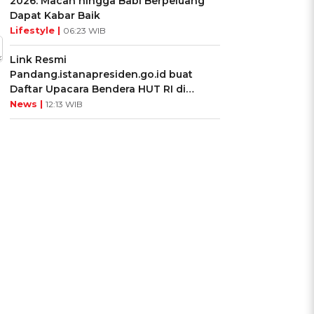
2026: Macan hingga Babi Berpeluang
Dapat Kabar Baik
Lifestyle |
06:23 WIB
Link Resmi
Pandang.istanapresiden.go.id buat
Daftar Upacara Bendera HUT RI di
Istana Negara
News |
12:13 WIB