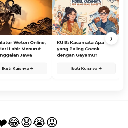
❯
ulator Weton Online,
KUIS: Kacamata Apa
K
Hari Lahir Menurut
yang Paling Cocok
nggalan Jawa
dengan Gayamu?
Ikuti Kuisnya ➔
Ikuti Kuisnya ➔
❤️
😂
😧
😭
😡