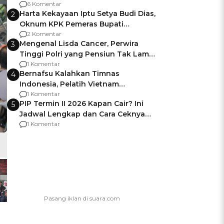
Gagalnya Negara Jamin Keamanan
6 Komentar
Harta Kekayaan Iptu Setya Budi Dias,
2
Oknum KPK Pemeras Bupati
Pemalang
2 Komentar
Mengenal Lisda Cancer, Perwira
3
Tinggi Polri yang Pensiun Tak Lama
Usai Jadi Brigjen
1 Komentar
Bernafsu Kalahkan Timnas
4
Indonesia, Pelatih Vietnam
Berencana Pakai Jimat di Pakansari
1 Komentar
PIP Termin II 2026 Kapan Cair? Ini
5
Jadwal Lengkap dan Cara Ceknya
agar Dana Tidak Hangus!
1 Komentar