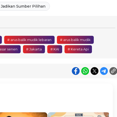
Jadikan Sumber Pilihan
# arus balik mudik lebaran
# arus balik mudik
pasar senen
# Jakarta
# KAI
# Kereta Api