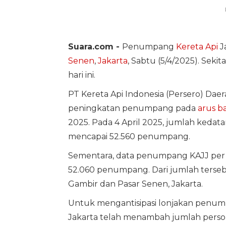
Suara.com -
Penumpang
Kereta Api
Ja
Senen
,
Jakarta
, Sabtu (5/4/2025). Sekita
hari ini.
PT Kereta Api Indonesia (Persero) Dae
peningkatan penumpang pada
arus ba
2025. Pada 4 April 2025, jumlah keda
mencapai 52.560 penumpang.
Sementara, data penumpang KAJJ per 5
52.060 penumpang. Dari jumlah terseb
Gambir dan Pasar Senen, Jakarta.
Untuk mengantisipasi lonjakan penump
Jakarta telah menambah jumlah person