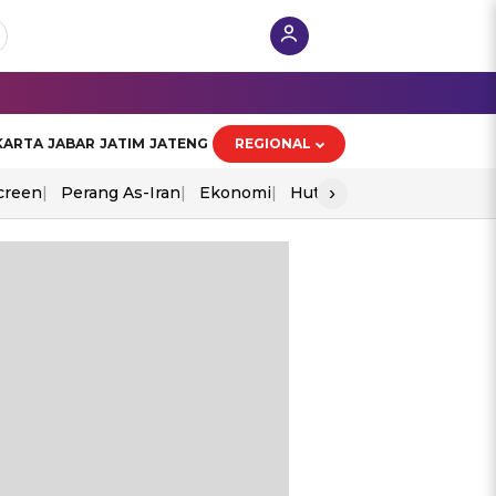
KARTA
JABAR
JATIM
JATENG
REGIONAL
›
creen
Perang As-Iran
Ekonomi
Hut Ri