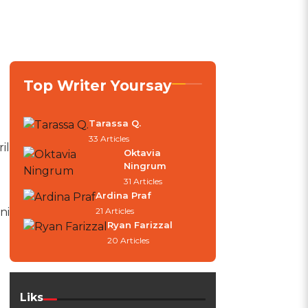
a
Top Writer Yoursay
Tarassa Q.
33 Articles
il
Oktavia
Ningrum
31 Articles
Ardina Praf
21 Articles
ni
Ryan Farizzal
20 Articles
Liks