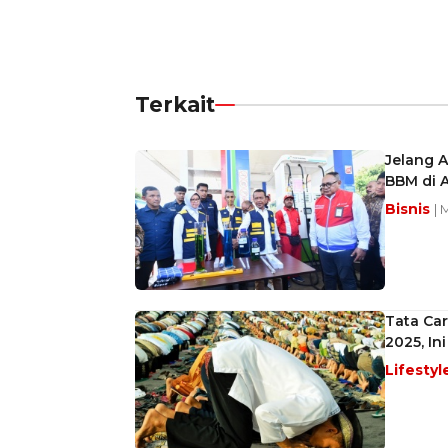
Terkait
Jelang A
BBM di
Bisnis
| 
Tata Car
2025, In
Lifestyl