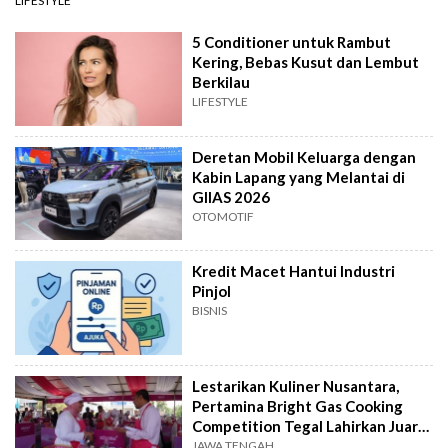
LIFESTYLE
5 Conditioner untuk Rambut
Kering, Bebas Kusut dan Lembut
Berkilau
LIFESTYLE
Deretan Mobil Keluarga dengan
Kabin Lapang yang Melantai di
GIIAS 2026
OTOMOTIF
Kredit Macet Hantui Industri
Pinjol
BISNIS
Lestarikan Kuliner Nusantara,
Pertamina Bright Gas Cooking
Competition Tegal Lahirkan Juara
Baru
JAWA TENGAH