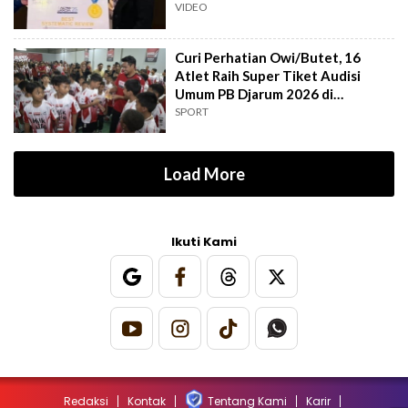
Rahard
VIDEO
Curi Perhatian Owi/Butet, 16
Atlet Raih Super Tiket Audisi
Umum PB Djarum 2026 di
Makassar
SPORT
Load More
Ikuti Kami
Redaksi
Kontak
Tentang Kami
Karir