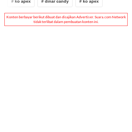
# ko apex
# dinar candy
# ko apex