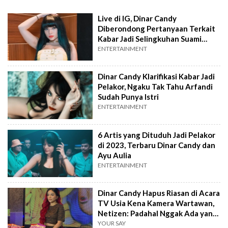
Live di IG, Dinar Candy
Diberondong Pertanyaan Terkait
Kabar Jadi Selingkuhan Suami
Orang
ENTERTAINMENT
Dinar Candy Klarifikasi Kabar Jadi
Pelakor, Ngaku Tak Tahu Arfandi
Sudah Punya Istri
ENTERTAINMENT
6 Artis yang Dituduh Jadi Pelakor
di 2023, Terbaru Dinar Candy dan
Ayu Aulia
ENTERTAINMENT
Dinar Candy Hapus Riasan di Acara
TV Usia Kena Kamera Wartawan,
Netizen: Padahal Nggak Ada yang
Salah
YOUR SAY