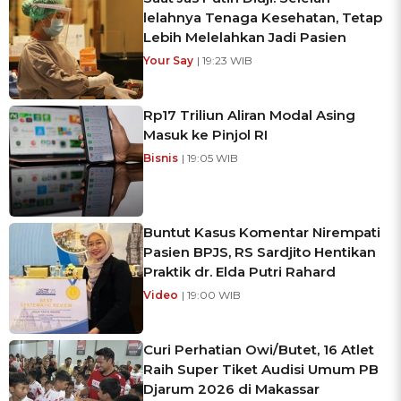
lelahnya Tenaga Kesehatan, Tetap
Lebih Melelahkan Jadi Pasien
Your Say
| 19:23 WIB
Rp17 Triliun Aliran Modal Asing
Masuk ke Pinjol RI
Bisnis
| 19:05 WIB
Buntut Kasus Komentar Nirempati
Pasien BPJS, RS Sardjito Hentikan
Praktik dr. Elda Putri Rahard
Video
| 19:00 WIB
Curi Perhatian Owi/Butet, 16 Atlet
Raih Super Tiket Audisi Umum PB
Djarum 2026 di Makassar