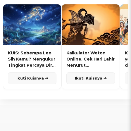
KUIS: Seberapa Leo
Kalkulator Weton
KU
Sih Kamu? Mengukur
Online, Cek Hari Lahir
ya
Tingkat Percaya Diri
Menurut
de
dan Karisma
Penanggalan Jawa
Ikuti Kuisnya ➔
Ikuti Kuisnya ➔