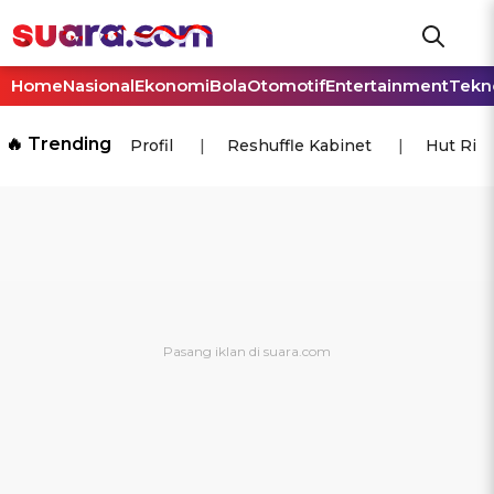
Home
Nasional
Ekonomi
Bola
Otomotif
Entertainment
Tekn
🔥 Trending
Profil
Reshuffle Kabinet
Hut Ri