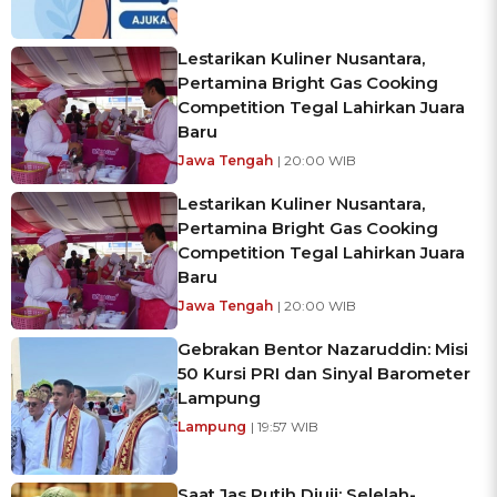
Lestarikan Kuliner Nusantara,
Pertamina Bright Gas Cooking
Competition Tegal Lahirkan Juara
Baru
Jawa Tengah
| 20:00 WIB
Lestarikan Kuliner Nusantara,
Pertamina Bright Gas Cooking
Competition Tegal Lahirkan Juara
Baru
Jawa Tengah
| 20:00 WIB
Gebrakan Bentor Nazaruddin: Misi
50 Kursi PRI dan Sinyal Barometer
Lampung
Lampung
| 19:57 WIB
Saat Jas Putih Diuji: Selelah-