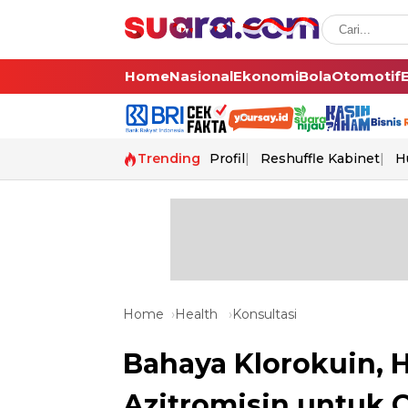
Home
Nasional
Ekonomi
Bola
Otomotif
Trending
Profil
Reshuffle Kabinet
H
Home
Health
Konsultasi
Bahaya Klorokuin, 
Azitromisin untuk O