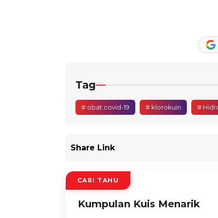
Tag
# obat covid-19
# klorokuin
# Hidr
Share Link
CARI TAHU
Kumpulan Kuis Menarik