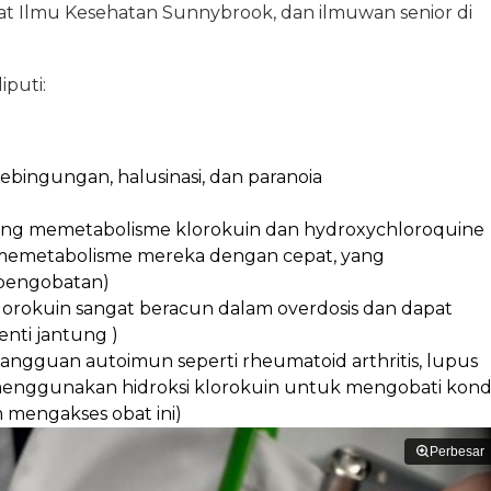
usat Ilmu Kesehatan Sunnybrook, dan ilmuwan senior di
iputi:
, kebingungan, halusinasi, dan paranoia
orang memetabolisme klorokuin dan hydroxychloroquine
 memetabolisme mereka dengan cepat, yang
pengobatan)
klorokuin sangat beracun dalam overdosis dan dapat
nti jantung )
ngguan autoimun seperti rheumatoid arthritis, lupus
 menggunakan hidroksi klorokuin untuk mengobati kondi
 mengakses obat ini)
Perbesar