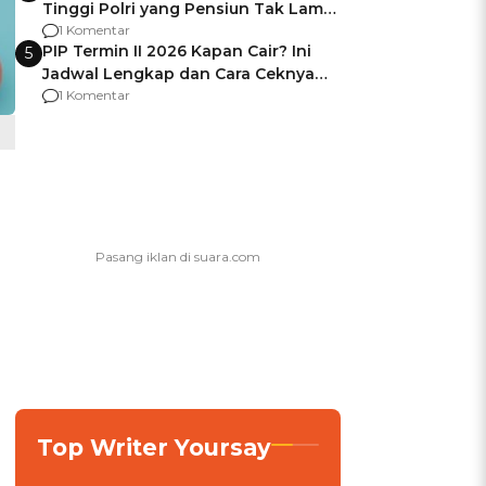
Tinggi Polri yang Pensiun Tak Lama
Usai Jadi Brigjen
1 Komentar
PIP Termin II 2026 Kapan Cair? Ini
5
Jadwal Lengkap dan Cara Ceknya
agar Dana Tidak Hangus!
1 Komentar
Top Writer Yoursay