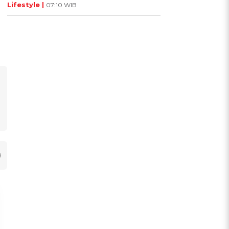
Lifestyle |
07:10 WIB