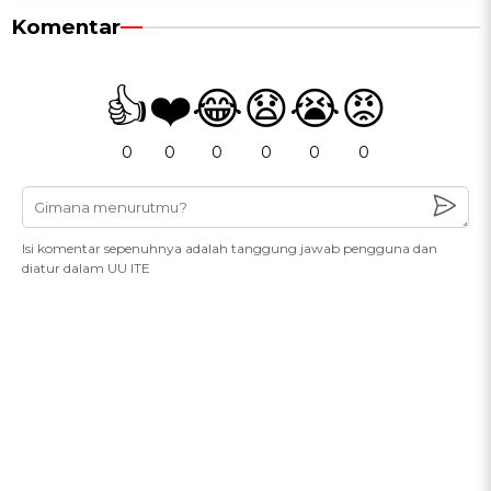
Komentar
👍
❤️
😂
😧
😭
😡
0
0
0
0
0
0
Isi komentar sepenuhnya adalah tanggung jawab pengguna dan
diatur dalam UU ITE