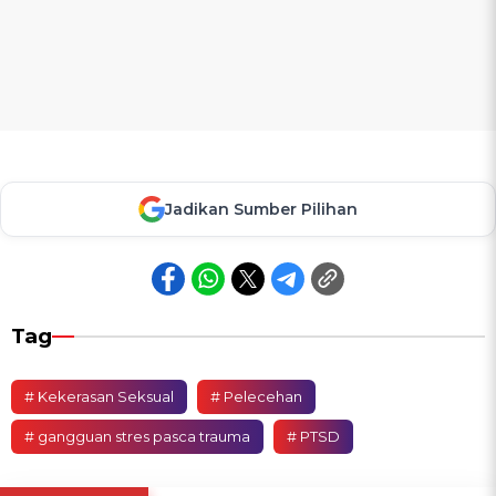
Jadikan Sumber Pilihan
Tag
# Kekerasan Seksual
# Pelecehan
# gangguan stres pasca trauma
# PTSD