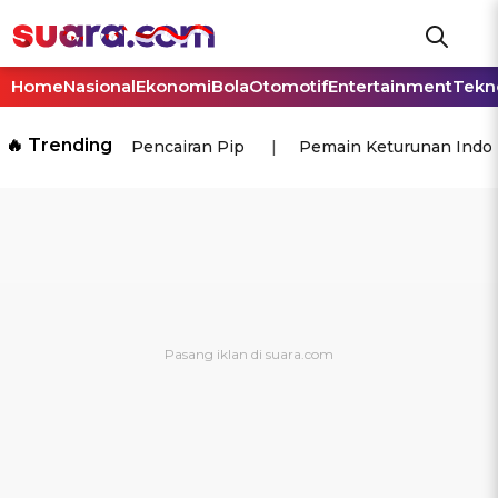
Home
Nasional
Ekonomi
Bola
Otomotif
Entertainment
Tekn
🔥 Trending
Pencairan Pip
Pemain Keturunan Indo