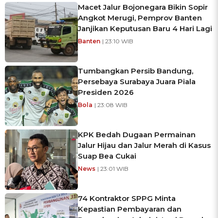
Macet Jalur Bojonegara Bikin Sopir
Angkot Merugi, Pemprov Banten
Janjikan Keputusan Baru 4 Hari Lagi
Banten
| 23:10 WIB
Tumbangkan Persib Bandung,
Persebaya Surabaya Juara Piala
Presiden 2026
Bola
| 23:08 WIB
KPK Bedah Dugaan Permainan
Jalur Hijau dan Jalur Merah di Kasus
Suap Bea Cukai
News
| 23:01 WIB
74 Kontraktor SPPG Minta
Kepastian Pembayaran dan