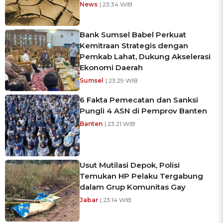
News
| 23:34 WIB
Bank Sumsel Babel Perkuat
Kemitraan Strategis dengan
Pemkab Lahat, Dukung Akselerasi
Ekonomi Daerah
Sumsel
| 23:29 WIB
6 Fakta Pemecatan dan Sanksi
Pungli 4 ASN di Pemprov Banten
Banten
| 23:21 WIB
Usut Mutilasi Depok, Polisi
Temukan HP Pelaku Tergabung
dalam Grup Komunitas Gay
Jabar
| 23:14 WIB