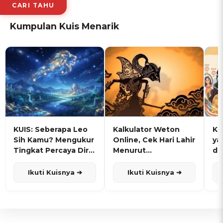
CARI TAHU
Kumpulan Kuis Menarik
KUIS: Seberapa Leo
Kalkulator Weton
KU
Sih Kamu? Mengukur
Online, Cek Hari Lahir
ya
Tingkat Percaya Diri
Menurut
de
dan Karisma
Penanggalan Jawa
Ikuti Kuisnya ➔
Ikuti Kuisnya ➔