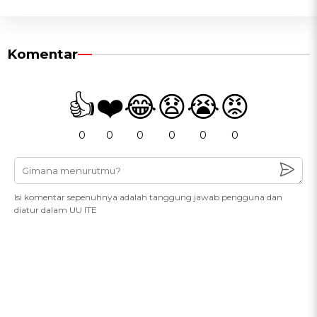
Komentar
👍
❤️
😂
😧
😭
😡
0
0
0
0
0
0
Isi komentar sepenuhnya adalah tanggung jawab pengguna dan
diatur dalam UU ITE