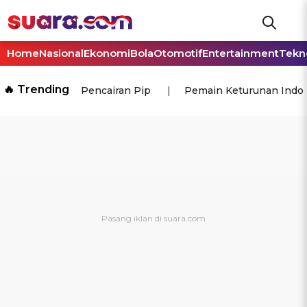
Home
Nasional
Ekonomi
Bola
Otomotif
Entertainment
Tekn
🔥 Trending
Pencairan Pip
Pemain Keturunan Indo