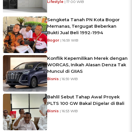
Lifestyle
| 17:00 WIB
Sengketa Tanah PN Kota Bogor
Memanas, Tergugat Beberkan
Bukti Jual Beli 1992-1994
Bogor
| 16:59 WIB
Konflik Kepemilikan Merek dengan
WORCAS, Inikah Alasan Denza Tak
Muncul di GIIAS
Bisnis
| 16:59 WIB
Bahlil Sebut Tahap Awal Proyek
PLTS 100 GW Bakal Digelar di Bali
Bisnis
| 16:53 WIB