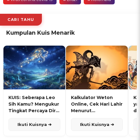
CARI TAHU
Kumpulan Kuis Menarik
KUIS: Seberapa Leo
Kalkulator Weton
KU
Sih Kamu? Mengukur
Online, Cek Hari Lahir
ya
Tingkat Percaya Diri
Menurut
de
dan Karisma
Penanggalan Jawa
Ikuti Kuisnya ➔
Ikuti Kuisnya ➔