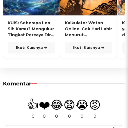
KUIS: Seberapa Leo
Kalkulator Weton
KU
Sih Kamu? Mengukur
Online, Cek Hari Lahir
ya
Tingkat Percaya Diri
Menurut
de
dan Karisma
Penanggalan Jawa
Ikuti Kuisnya ➔
Ikuti Kuisnya ➔
Komentar
👍
❤️
😂
😧
😭
😡
0
0
0
0
0
0