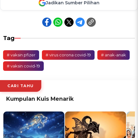
Jadikan Sumber Pilihan
Tag
# vaksin pfizer
# virus corona covid-19
# anak-anak
# vaksin covid-19
CARI TAHU
Kumpulan Kuis Menarik