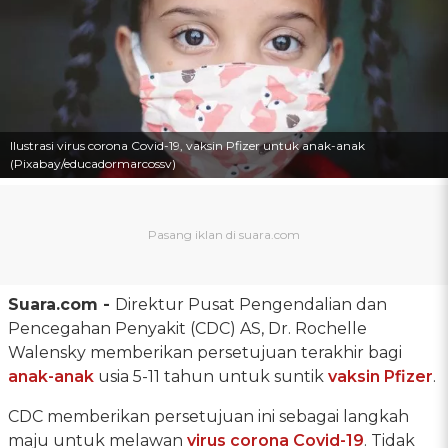
Ilustrasi virus corona Covid-19, vaksin Pfizer untuk anak-anak
(Pixabay/educadormarcossv)
Suara.com -
Direktur Pusat Pengendalian dan
Pencegahan Penyakit (CDC) AS, Dr. Rochelle
Walensky memberikan persetujuan terakhir bagi
anak-anak
usia 5-11 tahun untuk suntik
vaksin Pfizer
.
CDC memberikan persetujuan ini sebagai langkah
maju untuk melawan
virus corona Covid-19
. Tidak