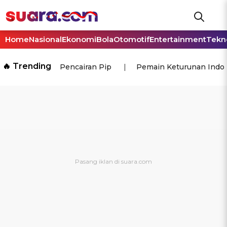
Home
Nasional
Ekonomi
Bola
Otomotif
Entertainment
Tekn
🔥 Trending
Pencairan Pip
Pemain Keturunan Indo