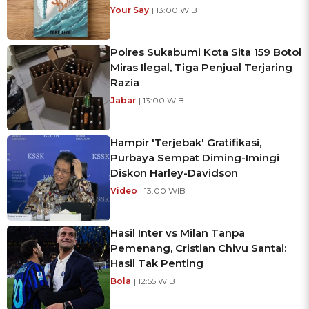
Your Say
| 13:00 WIB
Polres Sukabumi Kota Sita 159 Botol
Miras Ilegal, Tiga Penjual Terjaring
Razia
Jabar
| 13:00 WIB
Hampir 'Terjebak' Gratifikasi,
Purbaya Sempat Diming-Imingi
Diskon Harley-Davidson
Video
| 13:00 WIB
Hasil Inter vs Milan Tanpa
Pemenang, Cristian Chivu Santai:
Hasil Tak Penting
Bola
| 12:55 WIB