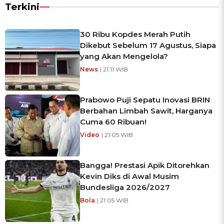
Terkini
30 Ribu Kopdes Merah Putih
Dikebut Sebelum 17 Agustus, Siapa
yang Akan Mengelola?
News
| 21:11 WIB
Prabowo Puji Sepatu Inovasi BRIN
Berbahan Limbah Sawit, Harganya
Cuma 60 Ribuan!
Video
| 21:05 WIB
Bangga! Prestasi Apik Ditorehkan
Kevin Diks di Awal Musim
Bundesliga 2026/2027
Bola
| 21:05 WIB