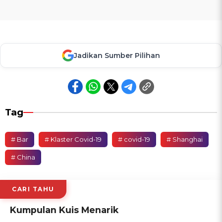
Jadikan Sumber Pilihan
Tag
# Bar
# Klaster Covid-19
# covid-19
# Shanghai
# China
CARI TAHU
Kumpulan Kuis Menarik