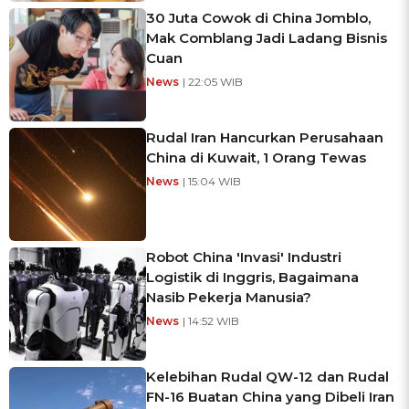
30 Juta Cowok di China Jomblo,
Mak Comblang Jadi Ladang Bisnis
Cuan
News
| 22:05 WIB
Rudal Iran Hancurkan Perusahaan
China di Kuwait, 1 Orang Tewas
News
| 15:04 WIB
Robot China 'Invasi' Industri
Logistik di Inggris, Bagaimana
Nasib Pekerja Manusia?
News
| 14:52 WIB
Kelebihan Rudal QW-12 dan Rudal
FN-16 Buatan China yang Dibeli Iran