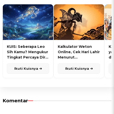
KUIS: Seberapa Leo
Kalkulator Weton
KU
Sih Kamu? Mengukur
Online, Cek Hari Lahir
ya
Tingkat Percaya Diri
Menurut
de
dan Karisma
Penanggalan Jawa
Ikuti Kuisnya ➔
Ikuti Kuisnya ➔
Komentar