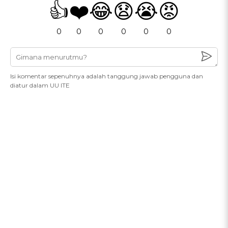
👍
❤️
😂
😧
😭
😡
0
0
0
0
0
0
Isi komentar sepenuhnya adalah tanggung jawab pengguna dan
diatur dalam UU ITE