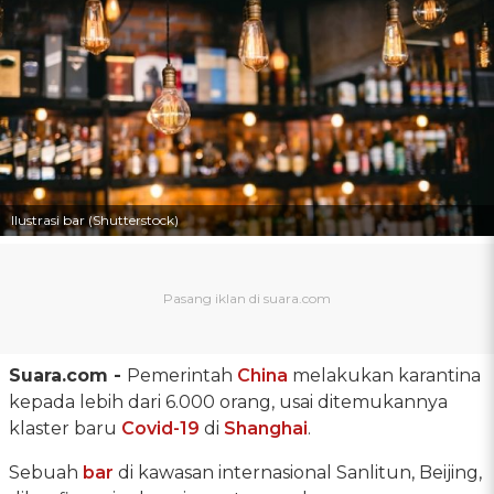
Ilustrasi bar (Shutterstock)
Suara.com -
Pemerintah
China
melakukan karantina
kepada lebih dari 6.000 orang, usai ditemukannya
klaster baru
Covid-19
di
Shanghai
.
Sebuah
bar
di kawasan internasional Sanlitun, Beijing,