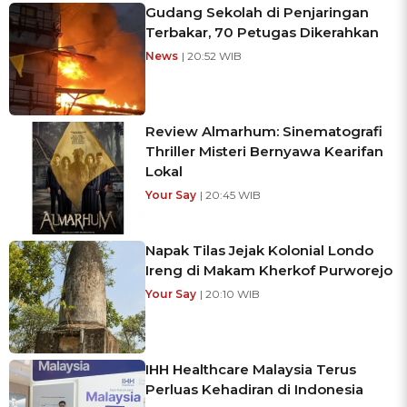
Gudang Sekolah di Penjaringan
Terbakar, 70 Petugas Dikerahkan
News
| 20:52 WIB
Review Almarhum: Sinematografi
Thriller Misteri Bernyawa Kearifan
Lokal
Your Say
| 20:45 WIB
Napak Tilas Jejak Kolonial Londo
Ireng di Makam Kherkof Purworejo
Your Say
| 20:10 WIB
IHH Healthcare Malaysia Terus
Perluas Kehadiran di Indonesia