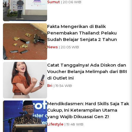
Sumut
| 20:06 WIB
Fakta Mengerikan di Balik
Penembakan Thailand: Pelaku
Sudah Belajar Senjata 2 Tahun
News
| 20:05 WIB
Catat Tanggalnya! Ada Diskon dan
Voucher Belanja Melimpah dari BRI
di Outlet Ini
Bri
| 19:54 WIB
Mendikdasmen: Hard Skills Saja Tak
Cukup, Ini Keterampilan Utama
yang Wajib Dikuasai Gen Z!
Lifestyle
| 19:48 WIB