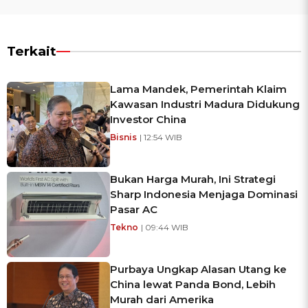
Terkait
Lama Mandek, Pemerintah Klaim
Kawasan Industri Madura Didukung
Investor China
Bisnis
| 12:54 WIB
Bukan Harga Murah, Ini Strategi
Sharp Indonesia Menjaga Dominasi
Pasar AC
Tekno
| 09:44 WIB
Purbaya Ungkap Alasan Utang ke
China lewat Panda Bond, Lebih
Murah dari Amerika