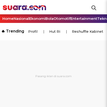
Home
Nasional
Ekonomi
Bola
Otomotif
Entertainment
Tekn
🔥 Trending
Profil
Hut Ri
Reshuffle Kabinet