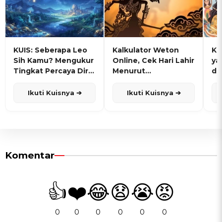
KUIS: Seberapa Leo
Kalkulator Weton
KU
Sih Kamu? Mengukur
Online, Cek Hari Lahir
ya
Tingkat Percaya Diri
Menurut
de
dan Karisma
Penanggalan Jawa
Ikuti Kuisnya ➔
Ikuti Kuisnya ➔
Komentar
👍
❤️
😂
😧
😭
😡
0
0
0
0
0
0