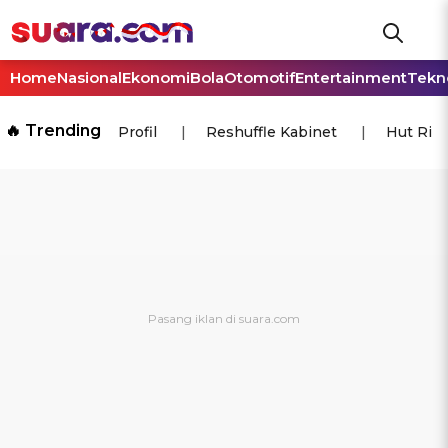
Home
Nasional
Ekonomi
Bola
Otomotif
Entertainment
Tekn
🔥 Trending
Profil
Reshuffle Kabinet
Hut Ri