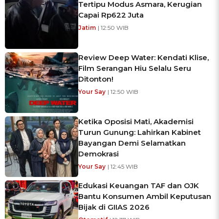
Tertipu Modus Asmara, Kerugian
Capai Rp622 Juta
Jatim
| 12:50 WIB
Review Deep Water: Kendati Klise,
Film Serangan Hiu Selalu Seru
Ditonton!
Your Say
| 12:50 WIB
Ketika Oposisi Mati, Akademisi
Turun Gunung: Lahirkan Kabinet
Bayangan Demi Selamatkan
Demokrasi
Your Say
| 12:45 WIB
Edukasi Keuangan TAF dan OJK
Bantu Konsumen Ambil Keputusan
Bijak di GIIAS 2026