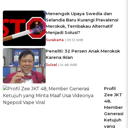
Menengok Upaya Swedia dan
Selandia Baru Kurangi Pravalensi
Merokok, Tembakau Alternatif
Menjadi Solusi?
Surakarta
| 09:12 WIB
Peneliti: 32 Persen Anak Merokok
Karena Iklan
Sulsel
| 14:48 WIB
Profil
Zee JKT
48,
Member
Generasi
Ketujuh
yang