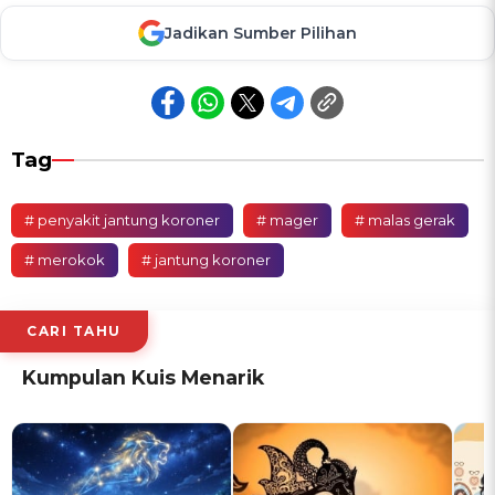
Jadikan Sumber Pilihan
Tag
# penyakit jantung koroner
# mager
# malas gerak
# merokok
# jantung koroner
CARI TAHU
Kumpulan Kuis Menarik