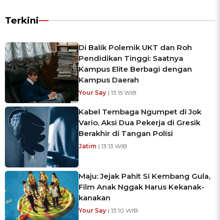
Terkini
Di Balik Polemik UKT dan Roh
Pendidikan Tinggi: Saatnya
Kampus Elite Berbagi dengan
Kampus Daerah
Your Say
| 13:15 WIB
Kabel Tembaga Ngumpet di Jok
Vario, Aksi Dua Pekerja di Gresik
Berakhir di Tangan Polisi
Jatim
| 13:13 WIB
Maju: Jejak Pahit Si Kembang Gula,
Film Anak Nggak Harus Kekanak-
kanakan
Your Say
| 13:10 WIB