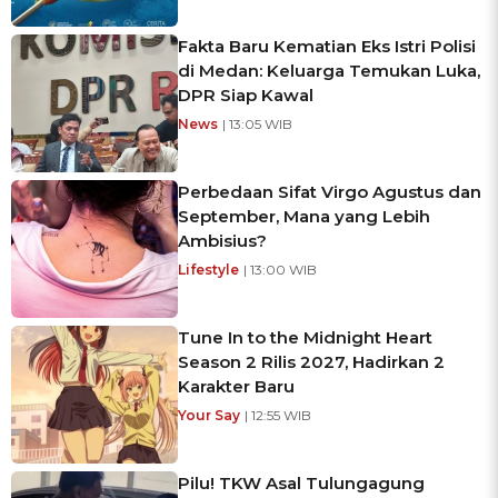
Fakta Baru Kematian Eks Istri Polisi
di Medan: Keluarga Temukan Luka,
DPR Siap Kawal
News
| 13:05 WIB
Perbedaan Sifat Virgo Agustus dan
September, Mana yang Lebih
Ambisius?
Lifestyle
| 13:00 WIB
Tune In to the Midnight Heart
Season 2 Rilis 2027, Hadirkan 2
Karakter Baru
Your Say
| 12:55 WIB
Pilu! TKW Asal Tulungagung