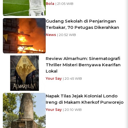
Bola
| 21:05 WIB
Gudang Sekolah di Penjaringan
Terbakar, 70 Petugas Dikerahkan
News
| 20:52 WIB
Review Almarhum: Sinematografi
Thriller Misteri Bernyawa Kearifan
Lokal
Your Say
| 20:45 WIB
Napak Tilas Jejak Kolonial Londo
Ireng di Makam Kherkof Purworejo
Your Say
| 20:10 WIB