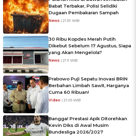
Babat Terbakar, Polisi Selidiki
Dugaan Pembakaran Sampah
News
| 21:39 WIB
30 Ribu Kopdes Merah Putih
Dikebut Sebelum 17 Agustus, Siapa
yang Akan Mengelola?
News
| 21:11 WIB
Prabowo Puji Sepatu Inovasi BRIN
Berbahan Limbah Sawit, Harganya
Cuma 60 Ribuan!
Video
| 21:05 WIB
Bangga! Prestasi Apik Ditorehkan
Kevin Diks di Awal Musim
Bundesliga 2026/2027