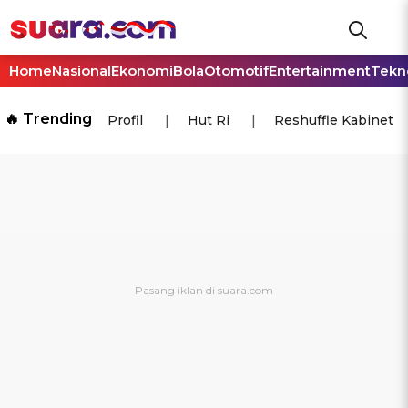
Home
Nasional
Ekonomi
Bola
Otomotif
Entertainment
Tekn
🔥 Trending
Profil
Hut Ri
Reshuffle Kabinet