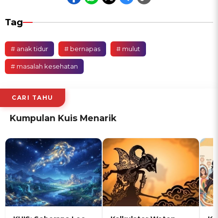
Tag
# anak tidur
# bernapas
# mulut
# masalah kesehatan
CARI TAHU
Kumpulan Kuis Menarik