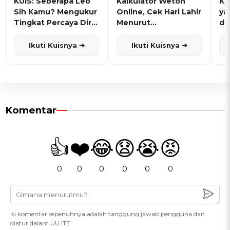
KUIS: Seberapa Leo
Kalkulator Weton
KU
Sih Kamu? Mengukur
Online, Cek Hari Lahir
ya
Tingkat Percaya Diri
Menurut
de
dan Karisma
Penanggalan Jawa
Ikuti Kuisnya ➔
Ikuti Kuisnya ➔
Komentar
👍
❤️
😂
😧
😭
😡
0
0
0
0
0
0
Isi komentar sepenuhnya adalah tanggung jawab pengguna dan
diatur dalam UU ITE