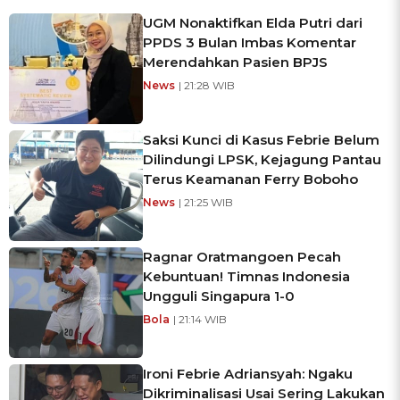
UGM Nonaktifkan Elda Putri dari
PPDS 3 Bulan Imbas Komentar
Merendahkan Pasien BPJS
News
| 21:28 WIB
Saksi Kunci di Kasus Febrie Belum
Dilindungi LPSK, Kejagung Pantau
Terus Keamanan Ferry Boboho
News
| 21:25 WIB
Ragnar Oratmangoen Pecah
Kebuntuan! Timnas Indonesia
Ungguli Singapura 1-0
Bola
| 21:14 WIB
Ironi Febrie Adriansyah: Ngaku
Dikriminalisasi Usai Sering Lakukan