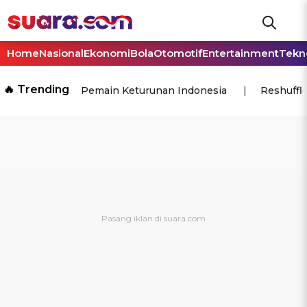
Home
Nasional
Ekonomi
Bola
Otomotif
Entertainment
Tekn
🔥 Trending
Pemain Keturunan Indonesia
Reshuffl