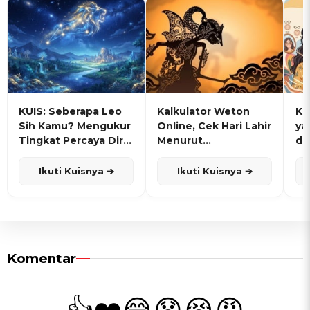
KUIS: Seberapa Leo
Kalkulator Weton
KU
Sih Kamu? Mengukur
Online, Cek Hari Lahir
ya
Tingkat Percaya Diri
Menurut
de
dan Karisma
Penanggalan Jawa
Ikuti Kuisnya ➔
Ikuti Kuisnya ➔
Komentar
👍
❤️
😂
😧
😭
😡