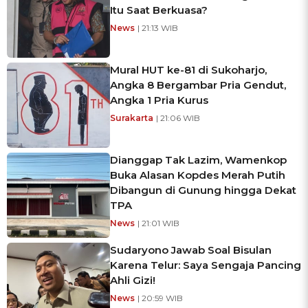
Itu Saat Berkuasa?
News
| 21:13 WIB
Mural HUT ke-81 di Sukoharjo,
Angka 8 Bergambar Pria Gendut,
Angka 1 Pria Kurus
Surakarta
| 21:06 WIB
Dianggap Tak Lazim, Wamenkop
Buka Alasan Kopdes Merah Putih
Dibangun di Gunung hingga Dekat
TPA
News
| 21:01 WIB
Sudaryono Jawab Soal Bisulan
Karena Telur: Saya Sengaja Pancing
Ahli Gizi!
News
| 20:59 WIB