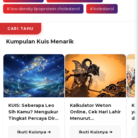
# low density lipoprotein cholesterol
# kolesterol
CARI TAHU
Kumpulan Kuis Menarik
KUIS: Seberapa Leo
Kalkulator Weton
KU
Sih Kamu? Mengukur
Online, Cek Hari Lahir
ya
Tingkat Percaya Diri
Menurut
de
dan Karisma
Penanggalan Jawa
Ikuti Kuisnya ➔
Ikuti Kuisnya ➔