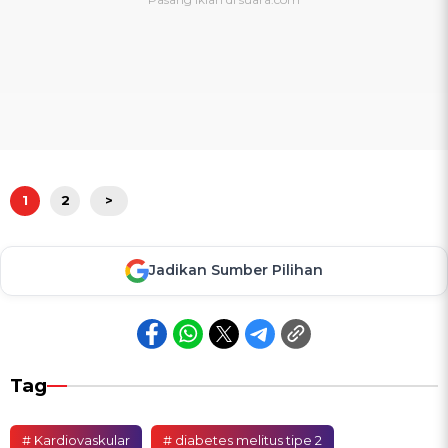
1
2
>
Jadikan Sumber Pilihan
Tag
# Kardiovaskular
# diabetes melitus tipe 2