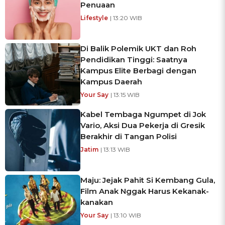
Penuaan
Lifestyle
| 13:20 WIB
Di Balik Polemik UKT dan Roh
Pendidikan Tinggi: Saatnya
Kampus Elite Berbagi dengan
Kampus Daerah
Your Say
| 13:15 WIB
Kabel Tembaga Ngumpet di Jok
Vario, Aksi Dua Pekerja di Gresik
Berakhir di Tangan Polisi
Jatim
| 13:13 WIB
Maju: Jejak Pahit Si Kembang Gula,
Film Anak Nggak Harus Kekanak-
kanakan
Your Say
| 13:10 WIB