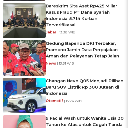
Bareskrim Sita Aset Rp425 Miliar
Kasus Fraud PT Dana Syariah
Indonesia, 5.714 Korban
Terverifikasai
Jabar
| 13:38 WIB
Gedung Bapenda DKI Terbakar,
Pramono Jamin Data Perpajakan
Aman dan Pelayanan Tetap Jalan
News
| 13:31 WIB
Changan Nevo Q05 Menjadi Pilihan
Baru SUV Listrik Rp 300 Jutaan di
Indonesia
Otomotif
| 13:26 WIB
9 Facial Wash untuk Wanita Usia 30
Tahun ke Atas untuk Cegah Tanda