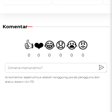
Komentar
👍
❤️
😂
😧
😭
😡
0
0
0
0
0
0
Isi komentar sepenuhnya adalah tanggung jawab pengguna dan
diatur dalam UU ITE