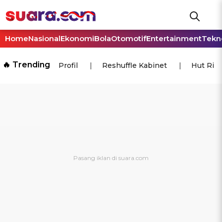
Home
Nasional
Ekonomi
Bola
Otomotif
Entertainment
Tekn
🔥 Trending
Profil
Reshuffle Kabinet
Hut Ri