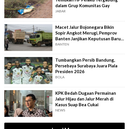
dalam Grup Komunitas Gay
JABAR
Macet Jalur Bojonegara Bikin
Sopir Angkot Merugi, Pemprov
Banten Janjikan Keputusan Baru 4
Hari Lagi
BANTEN
Tumbangkan Persib Bandung,
Persebaya Surabaya Juara Piala
Presiden 2026
BOLA
KPK Bedah Dugaan Permainan
Jalur Hijau dan Jalur Merah di
Kasus Suap Bea Cukai
NEWS