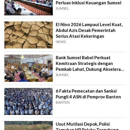
Perluas Inklusi Keuangan Sumsel
SUMSEL
El Nino 2026 Lampaui Level Kuat,
Abdul Azis Desak Pemerintah
Serius Atasi Kekeringan
NEWS
Bank Sumsel Babel Perkuat
Kemitraan Strategis dengan
Pemkab Lahat, Dukung Akselerasi
Ekonomi Daerah
SUMSEL
6 Fakta Pemecatan dan Sanksi
Pungli 4 ASN di Pemprov Banten
BANTEN
Usut Mutilasi Depok, Polisi
Temukan HP Pelaku Tergabung