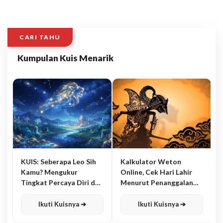
CARI TAHU
Kumpulan Kuis Menarik
KUIS: Seberapa Leo Sih
Kalkulator Weton
Kamu? Mengukur
Online, Cek Hari Lahir
Tingkat Percaya Diri dan
Menurut Penanggalan
Karisma
Jawa
Ikuti Kuisnya ➔
Ikuti Kuisnya ➔