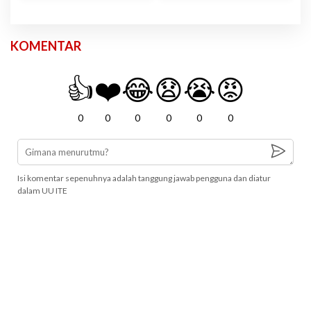
KOMENTAR
👍
❤️
😂
😧
😭
😡
0
0
0
0
0
0
Isi komentar sepenuhnya adalah tanggung jawab pengguna dan diatur
dalam UU ITE