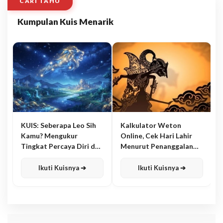
CARI TAHU
Kumpulan Kuis Menarik
KUIS: Seberapa Leo Sih
Kalkulator Weton
Kamu? Mengukur
Online, Cek Hari Lahir
Tingkat Percaya Diri dan
Menurut Penanggalan
Karisma
Jawa
Ikuti Kuisnya ➔
Ikuti Kuisnya ➔