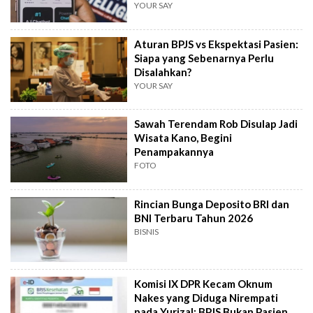
Berpikir Manusia?
YOUR SAY
Aturan BPJS vs Ekspektasi Pasien:
Siapa yang Sebenarnya Perlu
Disalahkan?
YOUR SAY
Sawah Terendam Rob Disulap Jadi
Wisata Kano, Begini
Penampakannya
FOTO
Rincian Bunga Deposito BRI dan
BNI Terbaru Tahun 2026
BISNIS
Komisi IX DPR Kecam Oknum
Nakes yang Diduga Nirempati
pada Yurizal: BPJS Bukan Pasien