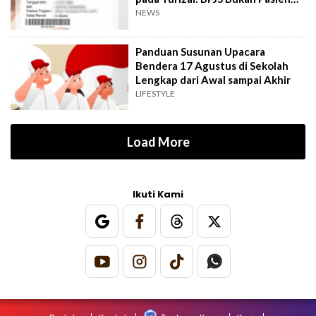
Kelas Dua
NEWS
Panduan Susunan Upacara
Bendera 17 Agustus di Sekolah
Lengkap dari Awal sampai Akhir
LIFESTYLE
Load More
Ikuti Kami