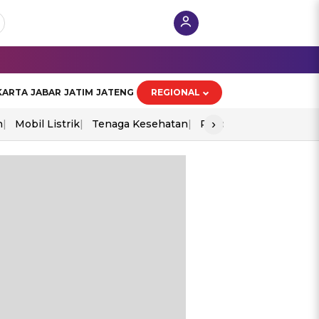
KARTA
JABAR
JATIM
JATENG
REGIONAL
›
n
Mobil Listrik
Tenaga Kesehatan
Piala Aff 2026
Ekono