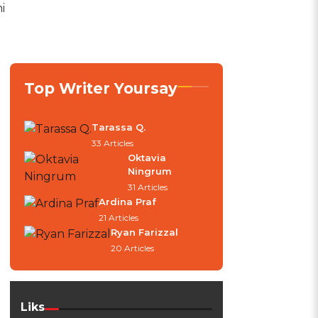
i
Top Writer Yoursay
Tarassa Q.
33 Articles
Oktavia
Ningrum
31 Articles
Ardina Praf
21 Articles
Ryan Farizzal
20 Articles
Liks