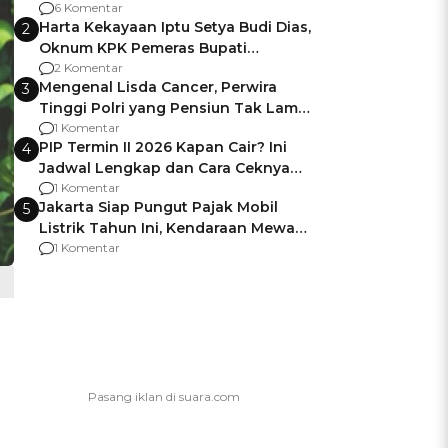
Gagalnya Negara Jamin Keamanan
6 Komentar
Harta Kekayaan Iptu Setya Budi Dias,
2
Oknum KPK Pemeras Bupati
Pemalang
2 Komentar
Mengenal Lisda Cancer, Perwira
3
Tinggi Polri yang Pensiun Tak Lama
Usai Jadi Brigjen
1 Komentar
PIP Termin II 2026 Kapan Cair? Ini
4
Jadwal Lengkap dan Cara Ceknya
agar Dana Tidak Hangus!
1 Komentar
Jakarta Siap Pungut Pajak Mobil
5
Listrik Tahun Ini, Kendaraan Mewah
Kena hingga 75% PKB
1 Komentar