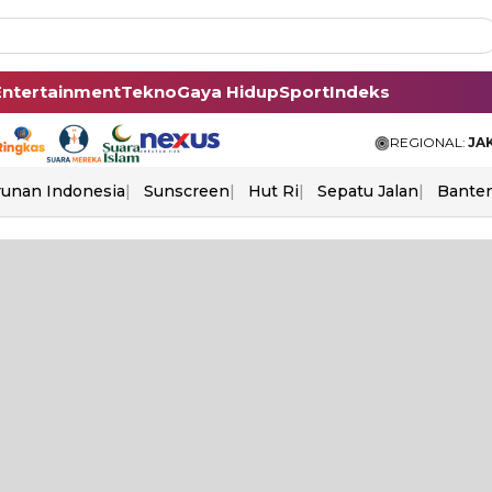
Entertainment
Tekno
Gaya Hidup
Sport
Indeks
REGIONAL:
JA
unan Indonesia
Sunscreen
Hut Ri
Sepatu Jalan
Bante