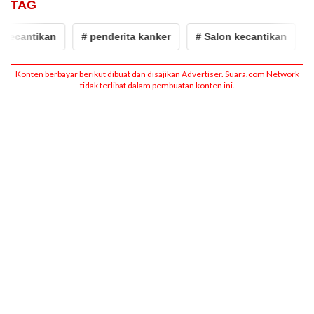
TAG
ecantikan
# penderita kanker
# Salon kecantikan
# 