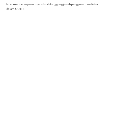
Isi komentar sepenuhnya adalah tanggung jawab pengguna dan diatur
dalam UU ITE