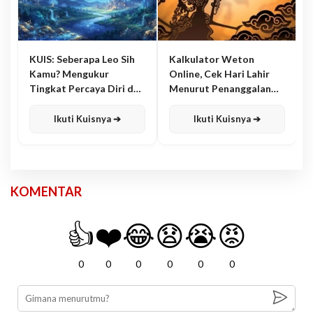
KUIS: Seberapa Leo Sih
Kalkulator Weton
Kamu? Mengukur
Online, Cek Hari Lahir
Tingkat Percaya Diri dan
Menurut Penanggalan
Karisma
Jawa
Ikuti Kuisnya ➔
Ikuti Kuisnya ➔
KOMENTAR
👍
❤️
😂
😧
😭
😡
0
0
0
0
0
0