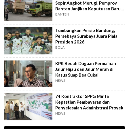
Sopir Angkot Merugi, Pemprov
Banten Janjikan Keputusan Baru 4
Hari Lagi
BANTEN
Tumbangkan Persib Bandung,
Persebaya Surabaya Juara Piala
Presiden 2026
BOLA
KPK Bedah Dugaan Permainan
Jalur Hijau dan Jalur Merah di
Kasus Suap Bea Cukai
NEWS
74 Kontraktor SPPG Minta
Kepastian Pembayaran dan
Penyelesaian Administrasi Proyek
NEWS