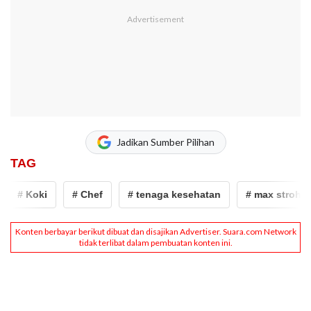
Jadikan Sumber Pilihan
TAG
# Koki
# Chef
# tenaga kesehatan
# max strohe