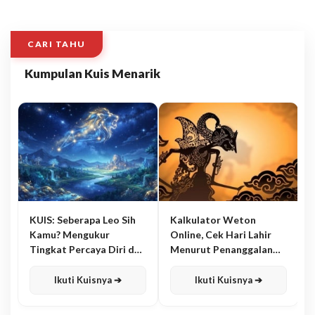
CARI TAHU
Kumpulan Kuis Menarik
KUIS: Seberapa Leo Sih
Kalkulator Weton
Kamu? Mengukur
Online, Cek Hari Lahir
Tingkat Percaya Diri dan
Menurut Penanggalan
Karisma
Jawa
Ikuti Kuisnya ➔
Ikuti Kuisnya ➔