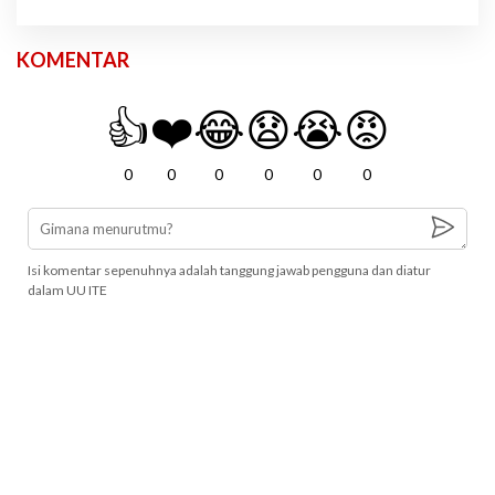
KOMENTAR
👍
❤️
😂
😧
😭
😡
0
0
0
0
0
0
Isi komentar sepenuhnya adalah tanggung jawab pengguna dan diatur
dalam UU ITE