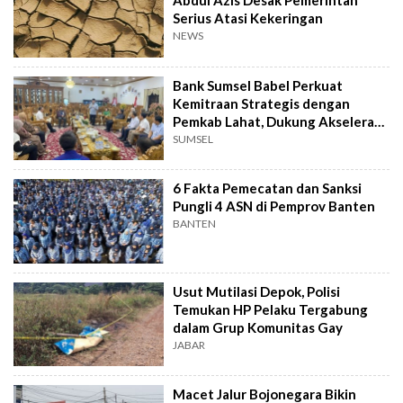
Abdul Azis Desak Pemerintah
Serius Atasi Kekeringan
NEWS
Bank Sumsel Babel Perkuat
Kemitraan Strategis dengan
Pemkab Lahat, Dukung Akselerasi
Ekonomi Daerah
SUMSEL
6 Fakta Pemecatan dan Sanksi
Pungli 4 ASN di Pemprov Banten
BANTEN
Usut Mutilasi Depok, Polisi
Temukan HP Pelaku Tergabung
dalam Grup Komunitas Gay
JABAR
Macet Jalur Bojonegara Bikin