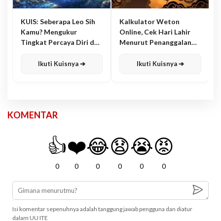
KUIS: Seberapa Leo Sih
Kalkulator Weton
Kamu? Mengukur
Online, Cek Hari Lahir
Tingkat Percaya Diri dan
Menurut Penanggalan
Karisma
Jawa
Ikuti Kuisnya ➔
Ikuti Kuisnya ➔
KOMENTAR
👍
❤️
😂
😧
😭
😡
0
0
0
0
0
0
Isi komentar sepenuhnya adalah tanggung jawab pengguna dan diatur
dalam UU ITE