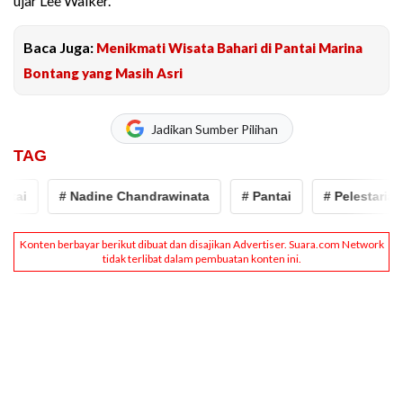
ujar Lee Walker.
Baca Juga:
Menikmati Wisata Bahari di Pantai Marina
Bontang yang Masih Asri
Jadikan Sumber Pilihan
TAG
ai
# Nadine Chandrawinata
# Pantai
# Pelestarian 