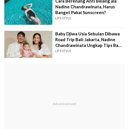
Cara Berenang Anti Belang ala
Nadine Chandrawinata, Harus
Banget Pakai Sunscreen?
LIFESTYLE
Baby Djiwa Usia Sebulan Dibawa
Road Trip Bali-Jakarta, Nadine
Chandrawinata Ungkap Tips Bawa
Bayi Perjalanan Jauh
LIFESTYLE