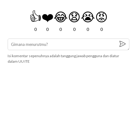
👍
❤️
😂
😧
😭
😡
0
0
0
0
0
0
Isi komentar sepenuhnya adalah tanggung jawab pengguna dan diatur
dalam UU ITE