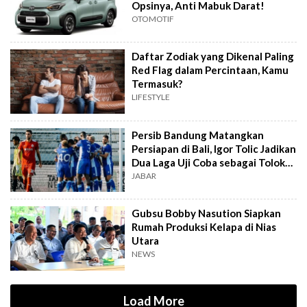
Opsinya, Anti Mabuk Darat!
OTOMOTIF
Daftar Zodiak yang Dikenal Paling
Red Flag dalam Percintaan, Kamu
Termasuk?
LIFESTYLE
Persib Bandung Matangkan
Persiapan di Bali, Igor Tolic Jadikan
Dua Laga Uji Coba sebagai Tolok
Ukur
JABAR
Gubsu Bobby Nasution Siapkan
Rumah Produksi Kelapa di Nias
Utara
NEWS
Load More