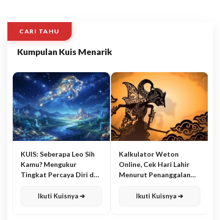
CARI TAHU
Kumpulan Kuis Menarik
KUIS: Seberapa Leo Sih
Kalkulator Weton
Kamu? Mengukur
Online, Cek Hari Lahir
Tingkat Percaya Diri dan
Menurut Penanggalan
Karisma
Jawa
Ikuti Kuisnya ➔
Ikuti Kuisnya ➔