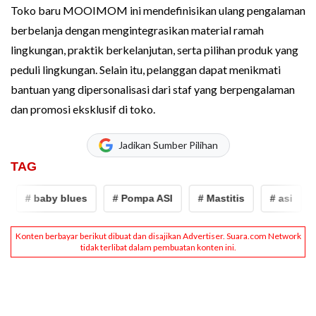
Toko baru MOOIMOM ini mendefinisikan ulang pengalaman
berbelanja dengan mengintegrasikan material ramah
lingkungan, praktik berkelanjutan, serta pilihan produk yang
peduli lingkungan. Selain itu, pelanggan dapat menikmati
bantuan yang dipersonalisasi dari staf yang berpengalaman
dan promosi eksklusif di toko.
Jadikan Sumber Pilihan
TAG
# baby blues
# Pompa ASI
# Mastitis
# asi
# 