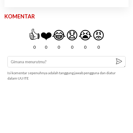
KOMENTAR
👍
❤️
😂
😧
😭
😡
0
0
0
0
0
0
Isi komentar sepenuhnya adalah tanggung jawab pengguna dan diatur
dalam UU ITE