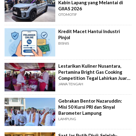
Kabin Lapang yang Melantai di
GIIAS 2026
OTOMOTIF
Kredit Macet Hantui Industri
Pinjol
BISNIS
Lestarikan Kuliner Nusantara,
Pertamina Bright Gas Cooking
Competition Tegal Lahirkan Juara
Baru
JAWA TENGAH
Gebrakan Bentor Nazaruddin:
Misi 50 Kursi PRI dan Sinyal
Barometer Lampung
LAMPUNG
Saat Jas Putih Diuji: Selelah-