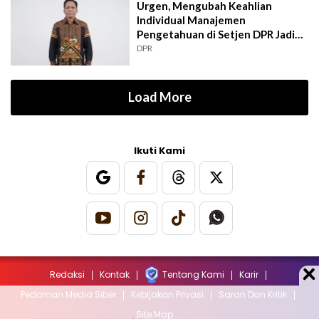
Urgen, Mengubah Keahlian
Individual Manajemen
Pengetahuan di Setjen DPR Jadi
Kekuatan Institusional
DPR
Load More
Ikuti Kami
Redaksi
Kontak
Tentang Kami
Karir
Pedoman Media Siber
Kebijakan Privasi
Saran Dan Kritik
Site Map