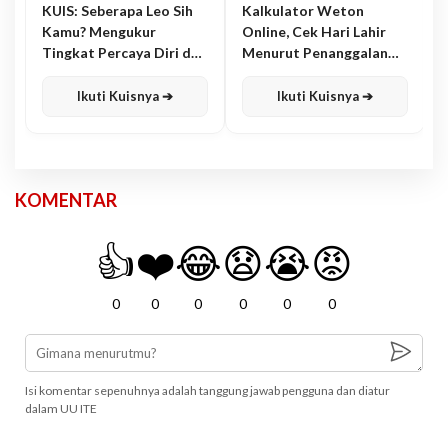
KUIS: Seberapa Leo Sih
Kalkulator Weton
Kamu? Mengukur
Online, Cek Hari Lahir
Tingkat Percaya Diri dan
Menurut Penanggalan
Karisma
Jawa
Ikuti Kuisnya ➔
Ikuti Kuisnya ➔
KOMENTAR
👍
❤️
😂
😧
😭
😡
0
0
0
0
0
0
Isi komentar sepenuhnya adalah tanggung jawab pengguna dan diatur
dalam UU ITE