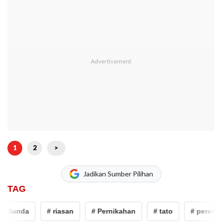
1
2
>
Jadikan Sumber Pilihan
TAG
Sunda
# riasan
# Pernikahan
# tato
# perempua