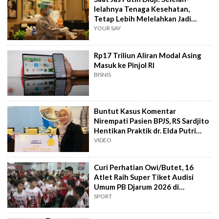
lelahnya Tenaga Kesehatan,
Tetap Lebih Melelahkan Jadi
Pasien
YOUR SAY
Rp17 Triliun Aliran Modal Asing
Masuk ke Pinjol RI
BISNIS
Buntut Kasus Komentar
Nirempati Pasien BPJS, RS Sardjito
Hentikan Praktik dr. Elda Putri
Rahard
VIDEO
Curi Perhatian Owi/Butet, 16
Atlet Raih Super Tiket Audisi
Umum PB Djarum 2026 di
Makassar
SPORT