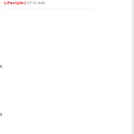
Lifestyle |
07:10 WIB
k.
a