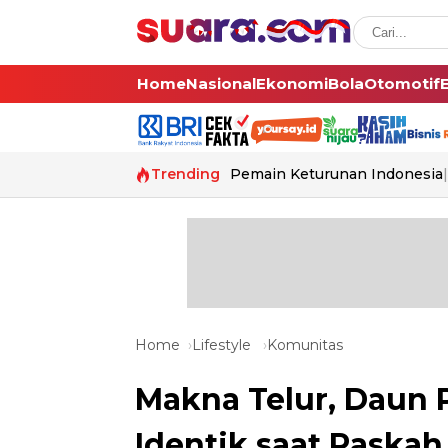
Home
Nasional
Ekonomi
Bola
Otomotif
Trending
Pemain Keturunan Indonesia
Home
Lifestyle
Komunitas
Makna Telur, Daun 
Identik saat Paskah