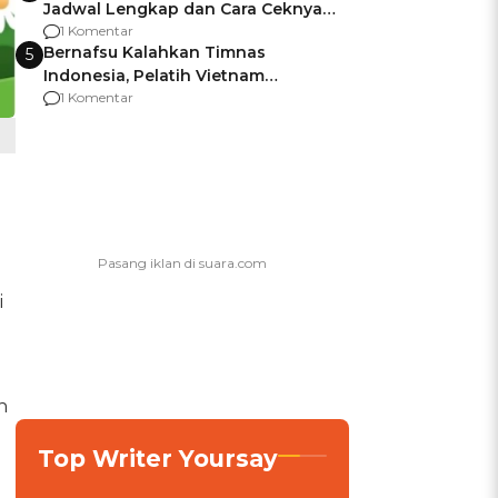
Jadwal Lengkap dan Cara Ceknya
agar Dana Tidak Hangus!
1 Komentar
Bernafsu Kalahkan Timnas
5
Indonesia, Pelatih Vietnam
Berencana Pakai Jimat di Pakansari
1 Komentar
i
h
Top Writer Yoursay