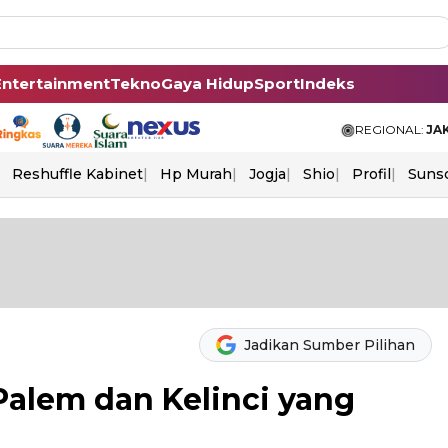
Entertainment
Tekno
Gaya Hidup
Sport
Indeks
REGIONAL:
JA
Reshuffle Kabinet
Hp Murah
Jogja
Shio
Profil
Suns
Jadikan Sumber Pilihan
Palem dan Kelinci yang