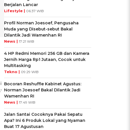
Berjalan Lancar
Lifestyle |
06:37 WIB
Profil Norman Joesoef, Pengusaha
Muda yang Disebut-sebut Bakal
Dilantik Jadi Wamenhan RI
News |
17:21 WIB
4 HP Redmi Memori 256 GB dan Kamera
Jernih Harga Rp1 Jutaan, Cocok untuk
Multitasking
Tekno |
09:29 WIB
i
Bocoran Reshuffle Kabinet Agustus:
Norman Joesoef Bakal Dilantik Jadi
’
Wamenhan RI
News |
17:49 WIB
Jalan Santai Cocoknya Pakai Sepatu
Apa? Ini 6 Produk Lokal yang Nyaman
Buat 17 Agustusan