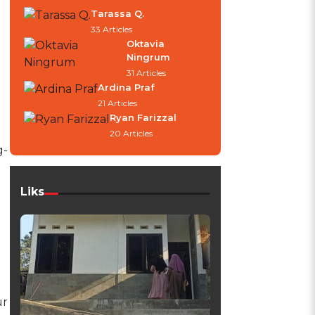
Tarassa Q.
33 Articles
Oktavia
Ningrum
31 Articles
Ardina Praf
21 Articles
Ryan Farizzal
20 Articles
g-
Liks
ur