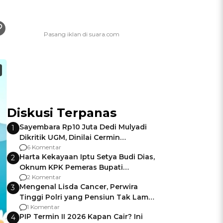
Diskusi Terpanas
Sayembara Rp10 Juta Dedi Mulyadi
1
Dikritik UGM, Dinilai Cermin
Gagalnya Negara Jamin Keamanan
6 Komentar
Harta Kekayaan Iptu Setya Budi Dias,
2
Oknum KPK Pemeras Bupati
Pemalang
2 Komentar
Mengenal Lisda Cancer, Perwira
3
Tinggi Polri yang Pensiun Tak Lama
Usai Jadi Brigjen
1 Komentar
PIP Termin II 2026 Kapan Cair? Ini
4