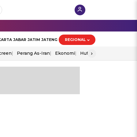
KARTA
JABAR
JATIM
JATENG
REGIONAL
›
creen
Perang As-Iran
Ekonomi
Hut Ri