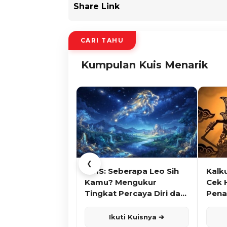
Share Link
CARI TAHU
Kumpulan Kuis Menarik
❮
KUIS: Seberapa Leo Sih
Kalk
Kamu? Mengukur
Cek 
Tingkat Percaya Diri dan
Pena
Karisma
Ikuti Kuisnya ➔