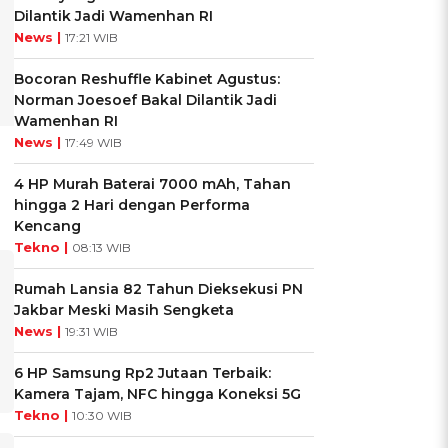
Dilantik Jadi Wamenhan RI
News |
17:21 WIB
Bocoran Reshuffle Kabinet Agustus:
Norman Joesoef Bakal Dilantik Jadi
Wamenhan RI
News |
17:49 WIB
4 HP Murah Baterai 7000 mAh, Tahan
hingga 2 Hari dengan Performa
Kencang
Tekno |
08:13 WIB
Rumah Lansia 82 Tahun Dieksekusi PN
Jakbar Meski Masih Sengketa
News |
19:31 WIB
6 HP Samsung Rp2 Jutaan Terbaik:
Kamera Tajam, NFC hingga Koneksi 5G
Tekno |
10:30 WIB