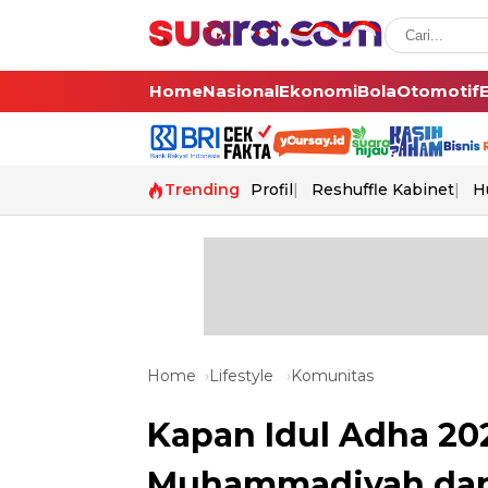
Home
Nasional
Ekonomi
Bola
Otomotif
Trending
Profil
Reshuffle Kabinet
H
Home
Lifestyle
Komunitas
Kapan Idul Adha 202
Muhammadiyah dan