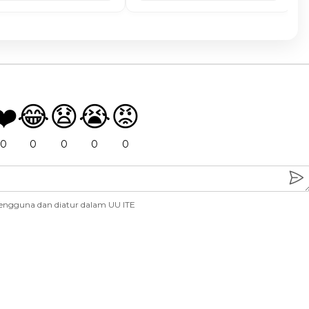
❤️
😂
😧
😭
😡
0
0
0
0
0
engguna dan diatur dalam UU ITE