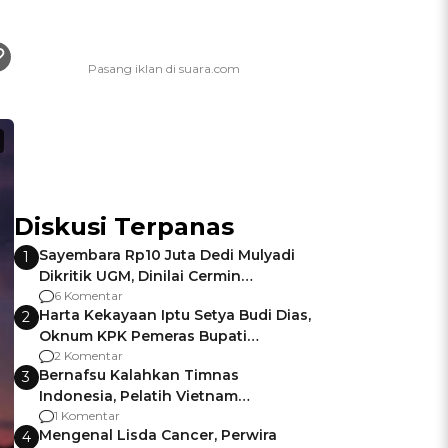
Diskusi Terpanas
Sayembara Rp10 Juta Dedi Mulyadi
1
Dikritik UGM, Dinilai Cermin
Gagalnya Negara Jamin Keamanan
6 Komentar
Harta Kekayaan Iptu Setya Budi Dias,
2
Oknum KPK Pemeras Bupati
Pemalang
2 Komentar
Bernafsu Kalahkan Timnas
3
Indonesia, Pelatih Vietnam
Berencana Pakai Jimat di Pakansari
1 Komentar
Mengenal Lisda Cancer, Perwira
4