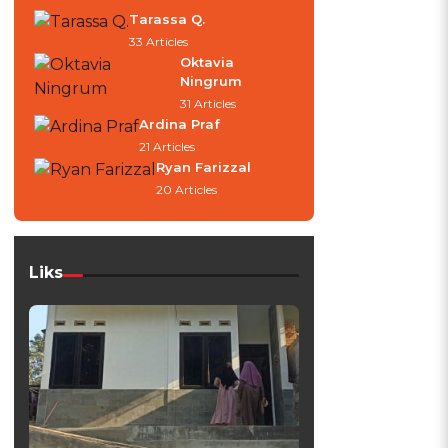
Tarassa Q.
33 Articles
Oktavia
Ningrum
31 Articles
Ardina Praf
21 Articles
Ryan Farizzal
20 Articles
Liks