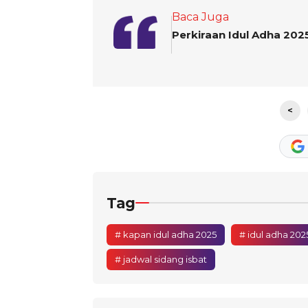
Baca Juga
Perkiraan Idul Adha 202
<
Tag
# kapan idul adha 2025
# idul adha 202
# jadwal sidang isbat