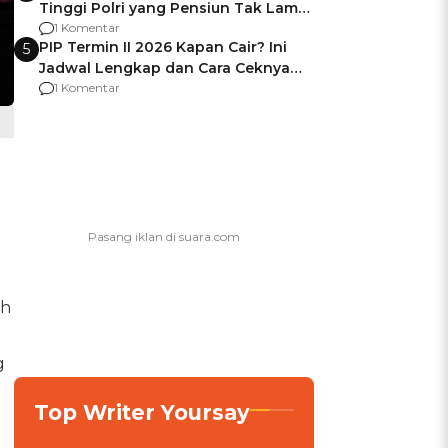
Tinggi Polri yang Pensiun Tak Lama
Usai Jadi Brigjen
1 Komentar
PIP Termin II 2026 Kapan Cair? Ini
5
Jadwal Lengkap dan Cara Ceknya
agar Dana Tidak Hangus!
1 Komentar
uh
g
Top Writer Yoursay