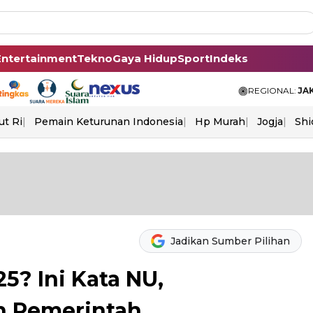
Entertainment
Tekno
Gaya Hidup
Sport
Indeks
REGIONAL:
JA
ut Ri
Pemain Keturunan Indonesia
Hp Murah
Jogja
Shi
Jadikan Sumber Pilihan
5? Ini Kata NU,
 Pemerintah