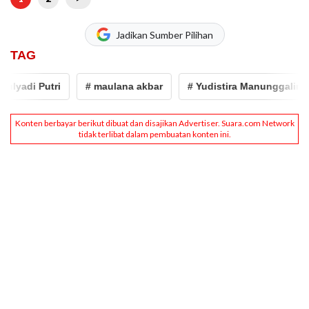
Jadikan Sumber Pilihan
TAG
i Putri
# maulana akbar
# Yudistira Manunggaling Rahm