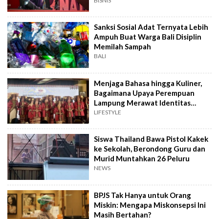
BISNIS
Sanksi Sosial Adat Ternyata Lebih
Ampuh Buat Warga Bali Disiplin
Memilah Sampah
BALI
Menjaga Bahasa hingga Kuliner,
Bagaimana Upaya Perempuan
Lampung Merawat Identitas
Budaya?
LIFESTYLE
Siswa Thailand Bawa Pistol Kakek
ke Sekolah, Berondong Guru dan
Murid Muntahkan 26 Peluru
NEWS
BPJS Tak Hanya untuk Orang
Miskin: Mengapa Miskonsepsi Ini
Masih Bertahan?