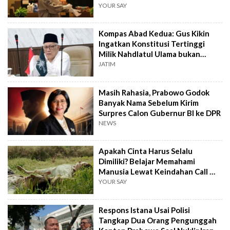
YOUR SAY
Kompas Abad Kedua: Gus Kikin
Ingatkan Konstitusi Tertinggi
Milik Nahdlatul Ulama bukan
AD/ART
JATIM
Masih Rahasia, Prabowo Godok
Banyak Nama Sebelum Kirim
Surpres Calon Gubernur BI ke DPR
NEWS
Apakah Cinta Harus Selalu
Dimiliki? Belajar Memahami
Manusia Lewat Keindahan Call Me
by Your Name
YOUR SAY
Respons Istana Usai Polisi
Tangkap Dua Orang Pengunggah