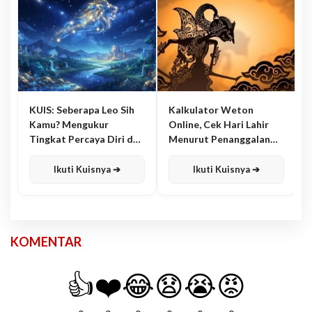
KUIS: Seberapa Leo Sih
Kalkulator Weton
Kamu? Mengukur
Online, Cek Hari Lahir
Tingkat Percaya Diri dan
Menurut Penanggalan
Karisma
Jawa
Ikuti Kuisnya ➔
Ikuti Kuisnya ➔
KOMENTAR
👍
❤️
😂
😧
😭
😡