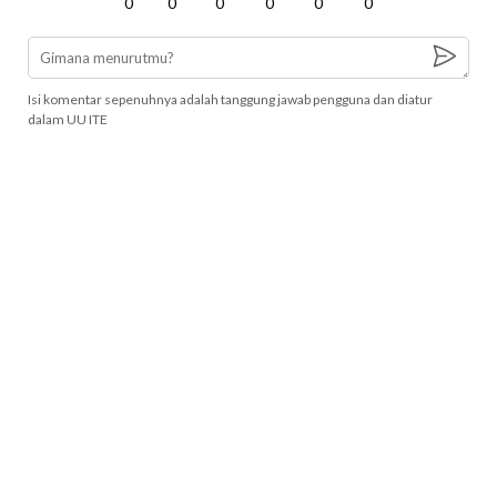
0
0
0
0
0
0
Isi komentar sepenuhnya adalah tanggung jawab pengguna dan diatur
dalam UU ITE