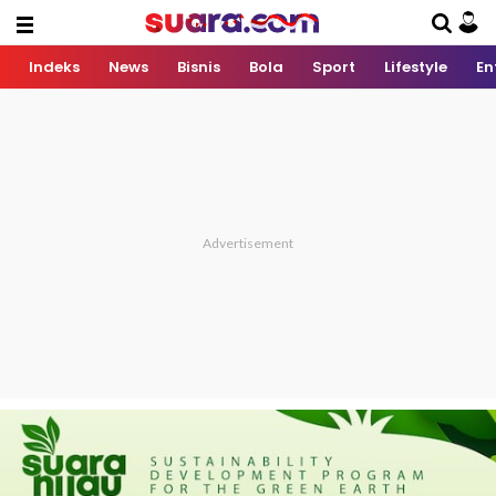
Indeks
News
Bisnis
Bola
Sport
Lifestyle
En