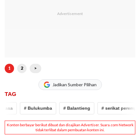
1
2
>
Jadikan Sumber Pilihan
TAG
asa
# Bulukumba
# Balantieng
# serikat perempuan