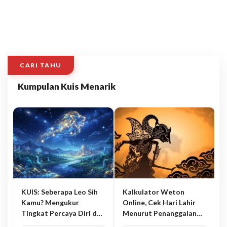
CARI TAHU
Kumpulan Kuis Menarik
KUIS: Seberapa Leo Sih
Kalkulator Weton
Kamu? Mengukur
Online, Cek Hari Lahir
Tingkat Percaya Diri dan
Menurut Penanggalan
Karisma
Jawa