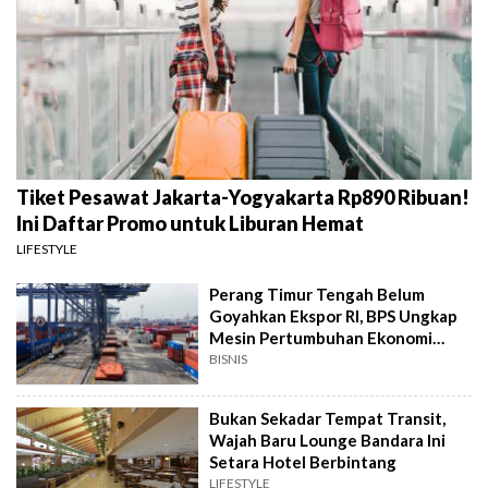
Tiket Pesawat Jakarta-Yogyakarta Rp890 Ribuan!
Ini Daftar Promo untuk Liburan Hemat
LIFESTYLE
Perang Timur Tengah Belum
Goyahkan Ekspor RI, BPS Ungkap
Mesin Pertumbuhan Ekonomi
Masih Ngebut
BISNIS
Bukan Sekadar Tempat Transit,
Wajah Baru Lounge Bandara Ini
Setara Hotel Berbintang
LIFESTYLE