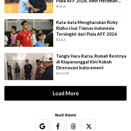
Piala AFF 2026, John Herdman
Out?
BOLA
Kata-kata Mengharukan Rizky
Ridho Usai Timnas Indonesia
Tersingkir dari Piala AFF 2026
BOLA
Tangis Haru Karsa, Rumah Reotnya
di Klapanunggal Kini Kokoh
Direnovasi Indocement
BOGOR
Load More
Ikuti Kami