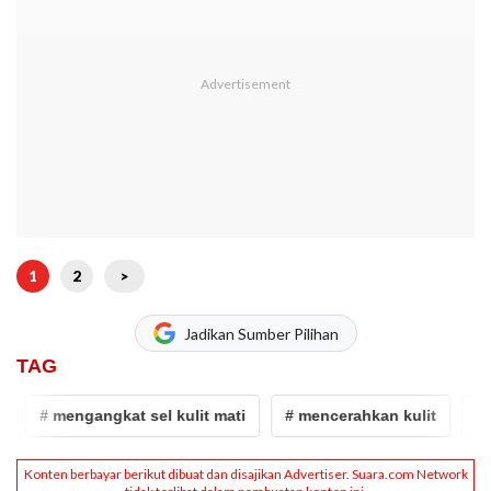
1
2
>
Jadikan Sumber Pilihan
TAG
# mengangkat sel kulit mati
# mencerahkan kulit
# Body