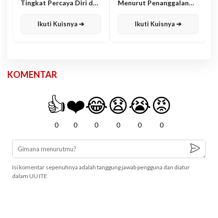
Tingkat Percaya Diri dan
Menurut Penanggalan
Karisma
Jawa
Ikuti Kuisnya ➔
Ikuti Kuisnya ➔
KOMENTAR
👍
❤️
😂
😧
😭
😡
0
0
0
0
0
0
Isi komentar sepenuhnya adalah tanggung jawab pengguna dan diatur
dalam UU ITE