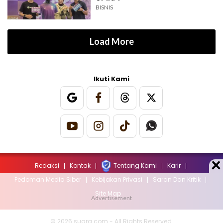
BISNIS
Load More
Ikuti Kami
Redaksi
Kontak
Tentang Kami
Karir
Pedoman Media Siber
Kebijakan Privasi
Saran Dan Kritik
Site Map
© 2026 suara.com - All Rights Reserved.