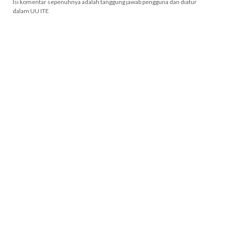
Isi komentar sepenuhnya adalah tanggung jawab pengguna dan diatur
dalam UU ITE