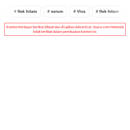
a
# flek hitam
# serum
# Viva
# flek hitam