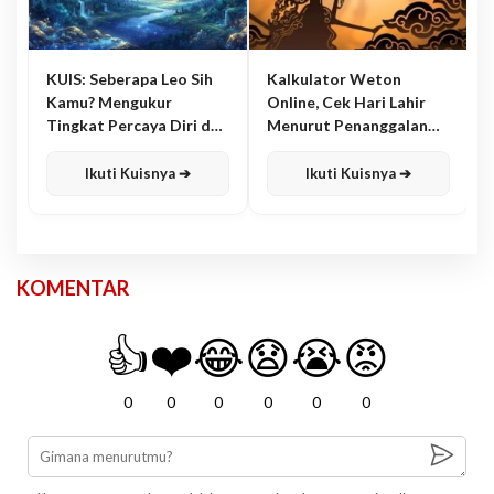
KUIS: Seberapa Leo Sih
Kalkulator Weton
Kamu? Mengukur
Online, Cek Hari Lahir
Tingkat Percaya Diri dan
Menurut Penanggalan
Karisma
Jawa
Ikuti Kuisnya ➔
Ikuti Kuisnya ➔
KOMENTAR
👍
❤️
😂
😧
😭
😡
0
0
0
0
0
0