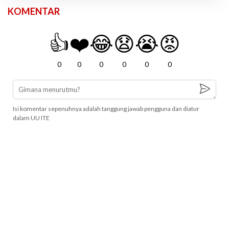
KOMENTAR
👍
❤️
😂
😧
😭
😡
0
0
0
0
0
0
Isi komentar sepenuhnya adalah tanggung jawab pengguna dan diatur
dalam UU ITE