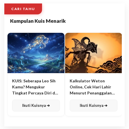
CARI TAHU
Kumpulan Kuis Menarik
KUIS: Seberapa Leo Sih
Kalkulator Weton
Kamu? Mengukur
Online, Cek Hari Lahir
Tingkat Percaya Diri dan
Menurut Penanggalan
Karisma
Jawa
Ikuti Kuisnya ➔
Ikuti Kuisnya ➔