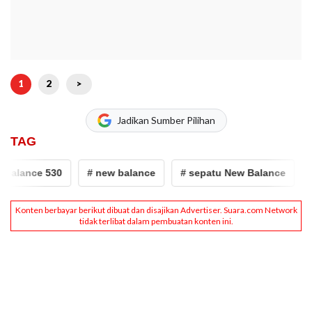
1
2
>
Jadikan Sumber Pilihan
TAG
alance 530
# new balance
# sepatu New Balance
# 