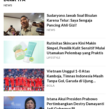
NEWS
Sudaryono Jawab Soal Bisulan
Karena Telur: Saya Sengaja
Pancing Ahli Gizi!
NEWS
Rutinitas Skincare Kini Makin
Simpel, Pemilik Kulit Sensitif Mulai
Utamakan Pelembap yang Praktis
LIFESTYLE
Vietnam Unggul 1-0 Atas
Kamboja, Timnas Indonesia Masih
Tanpa Gol, Garuda di Ujung
Tanduk
BOLA
Istana Akui Presiden Prabowo
Pertimbangkan Destry Damayanti
Jadi Gubernur BI