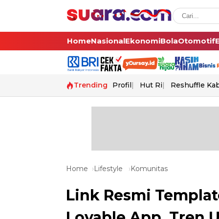
Home
Nasional
Ekonomi
Bola
Otomotif
Trending
Profil
Hut Ri
Reshuffle Ka
Home
Lifestyle
Komunitas
Link Resmi Templat
Lovable App, Tren U