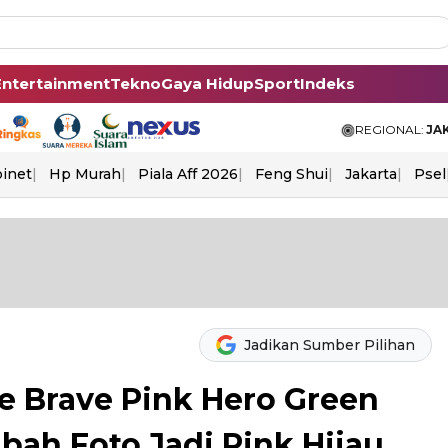
Entertainment
Tekno
Gaya Hidup
Sport
Indeks
REGIONAL:
JA
binet
Hp Murah
Piala Aff 2026
Feng Shui
Jakarta
Psel
Jadikan Sumber Pilihan
e Brave Pink Hero Green
bah Foto Jadi Pink Hijau