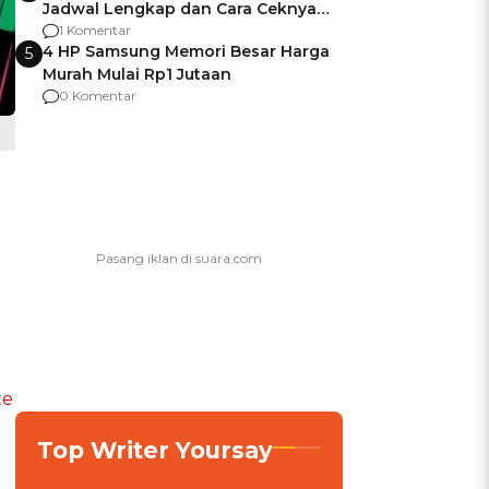
Jadwal Lengkap dan Cara Ceknya
agar Dana Tidak Hangus!
1 Komentar
4 HP Samsung Memori Besar Harga
5
Murah Mulai Rp1 Jutaan
0 Komentar
te
Top Writer Yoursay