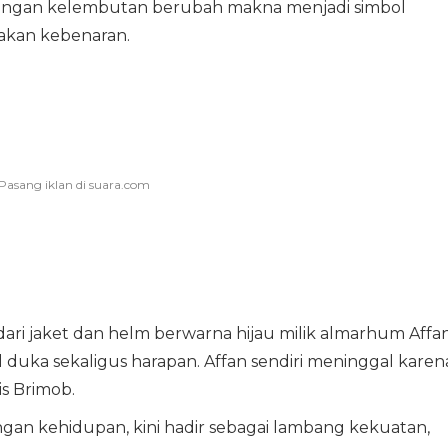
k dengan kelembutan berubah makna menjadi simbol
akan kebenaran.
 dari jaket dan helm berwarna hijau milik almarhum Affan
l duka sekaligus harapan. Affan sendiri meninggal karen
s Brimob.
engan kehidupan, kini hadir sebagai lambang kekuatan,