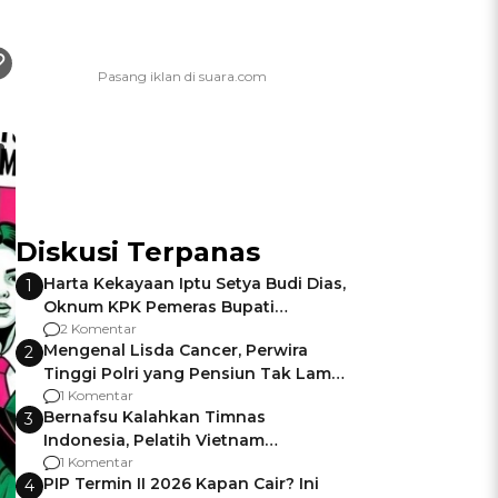
Diskusi Terpanas
Harta Kekayaan Iptu Setya Budi Dias,
1
Oknum KPK Pemeras Bupati
Pemalang
2 Komentar
Mengenal Lisda Cancer, Perwira
2
Tinggi Polri yang Pensiun Tak Lama
Usai Jadi Brigjen
1 Komentar
Bernafsu Kalahkan Timnas
3
Indonesia, Pelatih Vietnam
Berencana Pakai Jimat di Pakansari
1 Komentar
PIP Termin II 2026 Kapan Cair? Ini
4