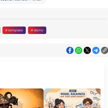
# template
# demo