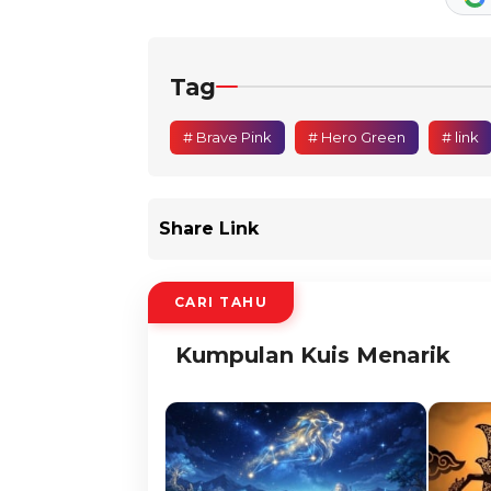
Tag
# Brave Pink
# Hero Green
# link
Share Link
CARI TAHU
Kumpulan Kuis Menarik