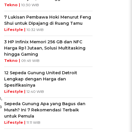
Tekno |
10:30 WIB
7 Lukisan Pembawa Hoki Menurut Feng
Shui untuk Dipajang di Ruang Tamu
Lifestyle |
10:32 WIB
3 HP Infinix Memori 256 GB dan NFC
Harga Rp1 Jutaan, Solusi Multitasking
hingga Gaming
Tekno |
09:49 WIB
12 Sepeda Gunung United Detroit
Lengkap dengan Harga dan
Spesifikasinya
Lifestyle |
12:40 WIB
,
Sepeda Gunung Apa yang Bagus dan
a
Murah? Ini 7 Rekomendasi Terbaik
untuk Pemula
Lifestyle |
11:11 WIB