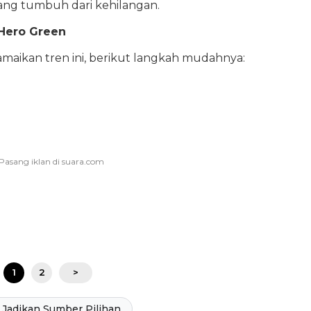
yang tumbuh dari kehilangan.
Hero Green
maikan tren ini, berikut langkah mudahnya:
1
2
>
Jadikan Sumber Pilihan