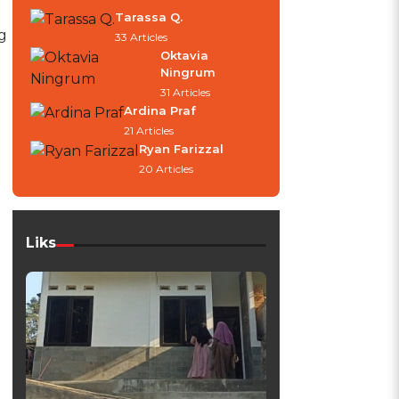
Tarassa Q.
g
33 Articles
Oktavia
Ningrum
31 Articles
Ardina Praf
21 Articles
Ryan Farizzal
20 Articles
.
Liks