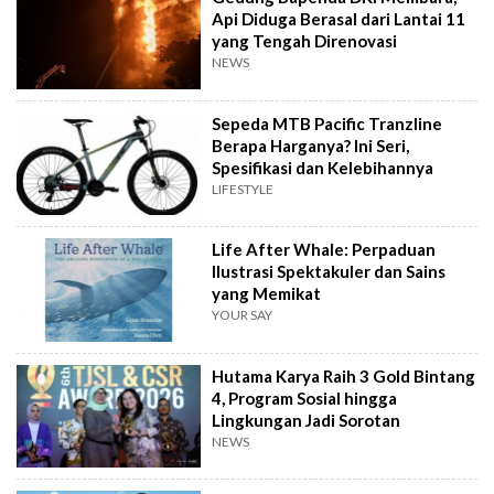
Api Diduga Berasal dari Lantai 11
yang Tengah Direnovasi
NEWS
Sepeda MTB Pacific Tranzline
Berapa Harganya? Ini Seri,
Spesifikasi dan Kelebihannya
LIFESTYLE
Life After Whale: Perpaduan
Ilustrasi Spektakuler dan Sains
yang Memikat
YOUR SAY
Hutama Karya Raih 3 Gold Bintang
4, Program Sosial hingga
Lingkungan Jadi Sorotan
NEWS