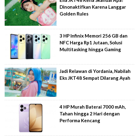
Ella JKT48 Kena Skandal Apa?
Dinonaktifkan Karena Langgar
Golden Rules
3 HP Infinix Memori 256 GB dan
NFC Harga Rp1 Jutaan, Solusi
Multitasking hingga Gaming
Jadi Relawan di Yordania, Nabilah
Eks JKT48 Sempat Dilarang Ayah
4 HP Murah Baterai 7000 mAh,
Tahan hingga 2 Hari dengan
Performa Kencang