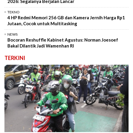
2026: Segalanya Berjalan Lancar
TEKNO
4 HP Redmi Memori 256 GB dan Kamera Jernih Harga Rp1
Jutaan, Cocok untuk Multitasking
NEWS
Bocoran Reshuffle Kabinet Agustus: Norman Joesoef
Bakal Dilantik Jadi Wamenhan RI
TERKINI