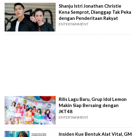
Shanju Istri Jonathan Christie
Kena Semprot, Dianggap Tak Peka
dengan Penderitaan Rakyat
ENTERTAINMENT
Rilis Lagu Baru, Grup Idol Lemon
Makin Siap Bersaing dengan
JKT48
ENTERTAINMENT
Insiden Kue Bentuk Alat Vital, GM