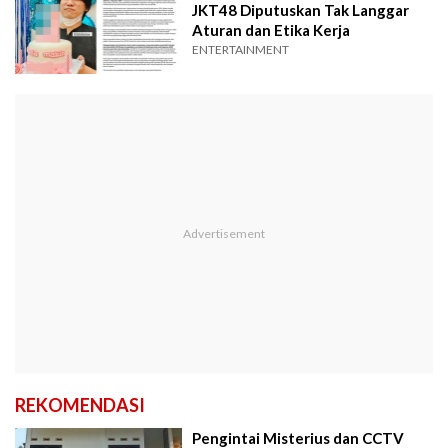
JKT48 Diputuskan Tak Langgar
Aturan dan Etika Kerja
ENTERTAINMENT
REKOMENDASI
Pengintai Misterius dan CCTV