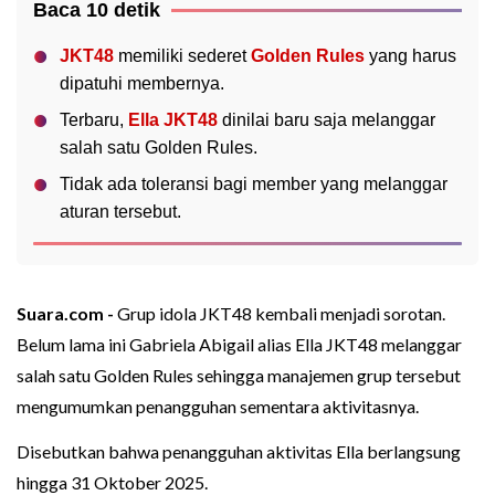
Baca 10 detik
JKT48
memiliki sederet
Golden Rules
yang harus
dipatuhi membernya.
Terbaru,
Ella JKT48
dinilai baru saja melanggar
salah satu Golden Rules.
Tidak ada toleransi bagi member yang melanggar
aturan tersebut.
Suara.com -
Grup idola JKT48 kembali menjadi sorotan.
Belum lama ini Gabriela Abigail alias Ella JKT48 melanggar
salah satu Golden Rules sehingga manajemen grup tersebut
mengumumkan penangguhan sementara aktivitasnya.
Disebutkan bahwa penangguhan aktivitas Ella berlangsung
hingga 31 Oktober 2025.