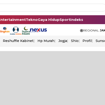
Entertainment
Tekno
Gaya Hidup
Sport
Indeks
REGIONAL:
JA
Reshuffle Kabinet
Hp Murah
Jogja
Shio
Profil
Suns