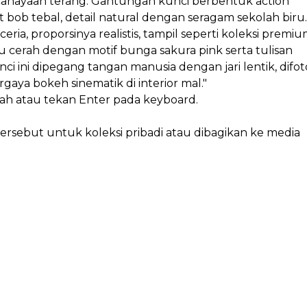
encahayaan terang. Gantungan kunci berbentuk action
ob tebal, detail natural dengan seragam sekolah biru.
ia, proporsinya realistis, tampil seperti koleksi premiu
u cerah dengan motif bunga sakura pink serta tulisan
ci ini dipegang tangan manusia dengan jari lentik, difot
rgaya bokeh sinematik di interior mal."
wah atau tekan Enter pada keyboard.
sebut untuk koleksi pribadi atau dibagikan ke media