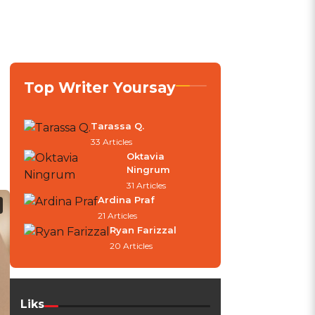
Top Writer Yoursay
Tarassa Q.
33 Articles
Oktavia
Ningrum
31 Articles
Ardina Praf
21 Articles
Ryan Farizzal
20 Articles
Liks