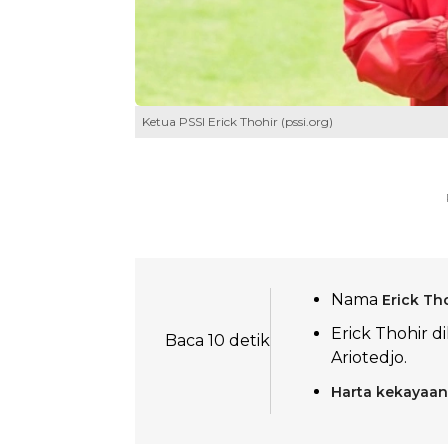
Ketua PSSI Erick Thohir (pssi.org)
Nama
Erick Th
Erick Thohir 
Baca 10 detik
Ariotedjo.
Harta kekayaan