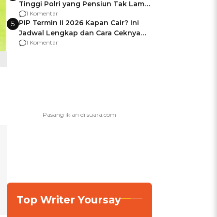
Tinggi Polri yang Pensiun Tak Lama
Usai Jadi Brigjen
1 Komentar
PIP Termin II 2026 Kapan Cair? Ini
5
Jadwal Lengkap dan Cara Ceknya
agar Dana Tidak Hangus!
1 Komentar
Top Writer Yoursay