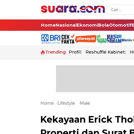
Home
Nasional
Ekonomi
Bola
Otomotif
Trending
Profil
Reshuffle Kabinet
H
Home
Lifestyle
Male
Kekayaan Erick Tho
Properti dan Surat B