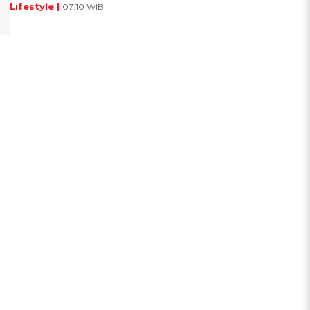
Lifestyle |
07:10 WIB