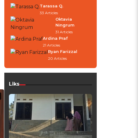
Tarassa Q.
33 Articles
Oktavia
Ningrum
31 Articles
Ardina Praf
21 Articles
Ryan Farizzal
20 Articles
Liks