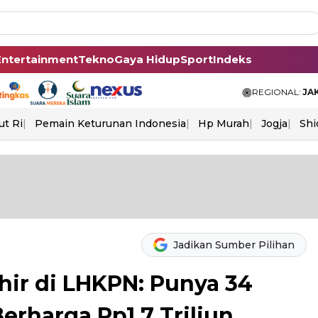
Entertainment
Tekno
Gaya Hidup
Sport
Indeks
REGIONAL:
JA
ut Ri
Pemain Keturunan Indonesia
Hp Murah
Jogja
Shi
Jadikan Sumber Pilihan
hir di LHKPN: Punya 34
erharga Rp1,7 Triliun