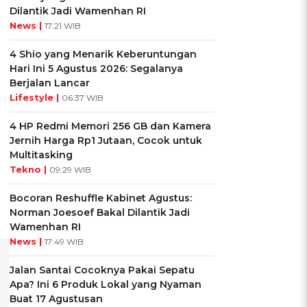
Dilantik Jadi Wamenhan RI
News |
17:21 WIB
4 Shio yang Menarik Keberuntungan
Hari Ini 5 Agustus 2026: Segalanya
Berjalan Lancar
Lifestyle |
06:37 WIB
4 HP Redmi Memori 256 GB dan Kamera
Jernih Harga Rp1 Jutaan, Cocok untuk
Multitasking
Tekno |
09:29 WIB
Bocoran Reshuffle Kabinet Agustus:
Norman Joesoef Bakal Dilantik Jadi
Wamenhan RI
News |
17:49 WIB
Jalan Santai Cocoknya Pakai Sepatu
Apa? Ini 6 Produk Lokal yang Nyaman
Buat 17 Agustusan