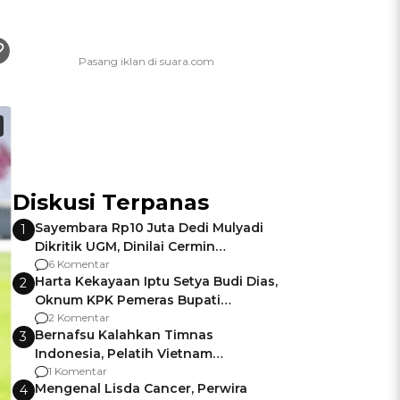
Diskusi Terpanas
Sayembara Rp10 Juta Dedi Mulyadi
1
Dikritik UGM, Dinilai Cermin
Gagalnya Negara Jamin Keamanan
6 Komentar
Harta Kekayaan Iptu Setya Budi Dias,
2
Oknum KPK Pemeras Bupati
Pemalang
2 Komentar
Bernafsu Kalahkan Timnas
3
Indonesia, Pelatih Vietnam
Berencana Pakai Jimat di Pakansari
1 Komentar
Mengenal Lisda Cancer, Perwira
4