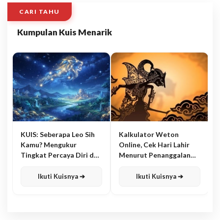
CARI TAHU
Kumpulan Kuis Menarik
KUIS: Seberapa Leo Sih
Kalkulator Weton
Kamu? Mengukur
Online, Cek Hari Lahir
Tingkat Percaya Diri dan
Menurut Penanggalan
Karisma
Jawa
Ikuti Kuisnya ➔
Ikuti Kuisnya ➔