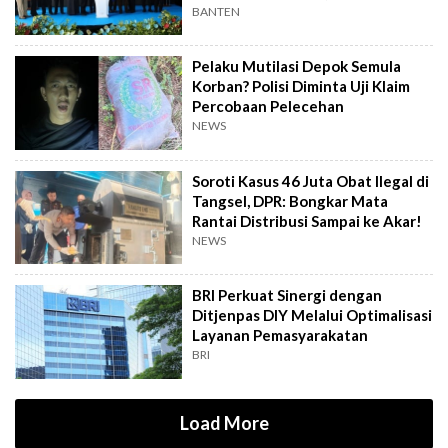
Senator
BANTEN
Pelaku Mutilasi Depok Semula
Korban? Polisi Diminta Uji Klaim
Percobaan Pelecehan
NEWS
Soroti Kasus 46 Juta Obat Ilegal di
Tangsel, DPR: Bongkar Mata
Rantai Distribusi Sampai ke Akar!
NEWS
BRI Perkuat Sinergi dengan
Ditjenpas DIY Melalui Optimalisasi
Layanan Pemasyarakatan
BRI
Load More