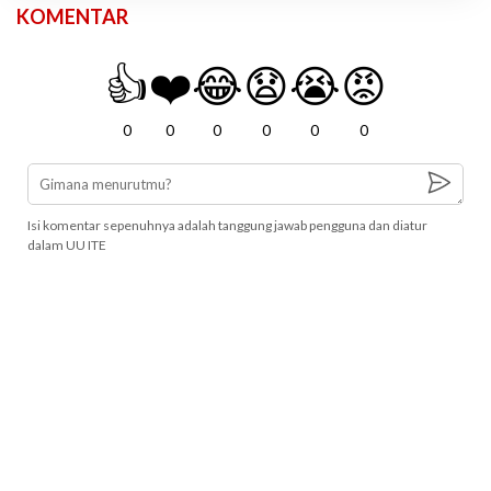
KOMENTAR
👍
❤️
😂
😧
😭
😡
0
0
0
0
0
0
Isi komentar sepenuhnya adalah tanggung jawab pengguna dan diatur
dalam UU ITE