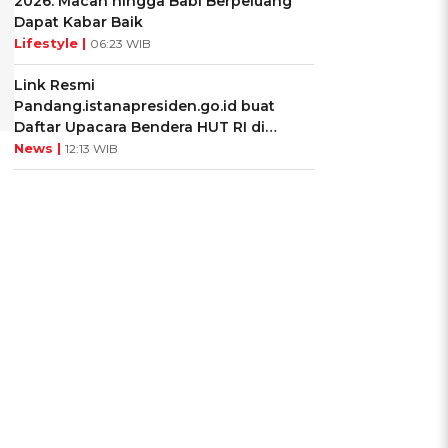
2026: Macan hingga Babi Berpeluang
Dapat Kabar Baik
Lifestyle |
06:23 WIB
Link Resmi
Pandang.istanapresiden.go.id buat
Daftar Upacara Bendera HUT RI di
Istana Negara
News |
12:13 WIB