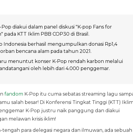
op diakui dalam panel diskusi "K-pop Fans for
n" pada KTT Iklim PBB COP30 di Brasil.
 Indonesia berhasil mengumpulkan donasi Rp1,4
korban bencana alam pada tahun 2021.
aru menuntut konser K-Pop rendah karbon melalui
itandatangani oleh lebih dari 4.000 penggemar.
an
fandom
K-Pop itu cuma sebatas streaming lagu sampa
mu salah besar! Di Konferensi Tingkat Tinggi (KTT) Ikli
a penggemar K-Pop justru naik panggung dan diakui
n melawan krisis iklim!
h-tengah para delegasi negara dan ilmuwan, ada sebuah