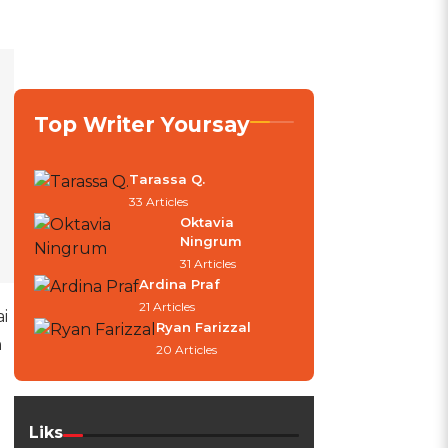
Top Writer Yoursay
Tarassa Q.
33 Articles
Oktavia
Ningrum
31 Articles
Ardina Praf
21 Articles
i
Ryan Farizzal
m
20 Articles
Liks