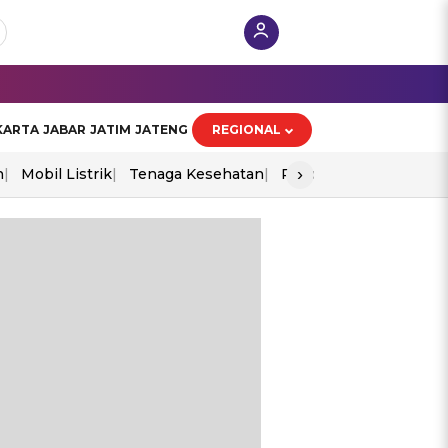
KARTA
JABAR
JATIM
JATENG
REGIONAL
›
n
Mobil Listrik
Tenaga Kesehatan
Piala Aff 2026
Ekono