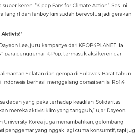
super keren: “K-pop Fans for Climate Action”. Sesi ini
fangirl dan fanboy kini sudah berevolusi jadi gerakan
ktivis!'
h Dayeon Lee, juru kampanye dari KPOP4PLANET. Ia
 para penggemar K-Pop, termasuk aksi keren dari
 Kalimantan Selatan dan gempa di Sulawesi Barat tahun
i Indonesia berhasil menggalang donasi senilai Rp1,4
a depan yang peka terhadap keadilan. Solidaritas
ikan mereka aktivis iklim yang tangguh,” ujar Dayeon.
on University Korea juga menambahkan, gelombang
si penggemar yang nggak lagi cuma konsumtif, tapi ju