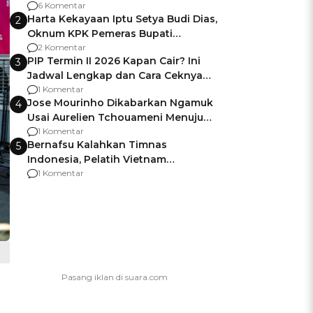
Gagalnya Negara Jamin Keamanan
6 Komentar
Harta Kekayaan Iptu Setya Budi Dias,
2
Oknum KPK Pemeras Bupati
Pemalang
2 Komentar
PIP Termin II 2026 Kapan Cair? Ini
3
Jadwal Lengkap dan Cara Ceknya
agar Dana Tidak Hangus!
1 Komentar
Jose Mourinho Dikabarkan Ngamuk
4
Usai Aurelien Tchouameni Menuju
Manchester United
1 Komentar
Bernafsu Kalahkan Timnas
5
Indonesia, Pelatih Vietnam
Berencana Pakai Jimat di Pakansari
1 Komentar