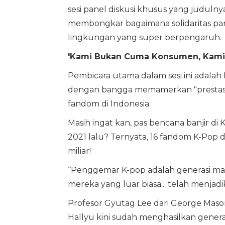
sesi panel diskusi khusus yang judulnya 
membongkar bagaimana solidaritas para 
lingkungan yang super berpengaruh.
'Kami Bukan Cuma Konsumen, Kami A
Pembicara utama dalam sesi ini adala
dengan bangga memamerkan "prestasi"
fandom di Indonesia.
Masih ingat kan, pas bencana banjir di
2021 lalu? Ternyata, 16 fandom K-Pop d
miliar!
“Penggemar K-pop adalah generasi mas
mereka yang luar biasa... telah menjad
Profesor Gyutag Lee dari George Mas
Hallyu kini sudah menghasilkan genera