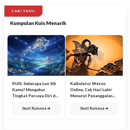
CARI TAHU
Kumpulan Kuis Menarik
KUIS: Seberapa Leo Sih
Kalkulator Weton
Kamu? Mengukur
Online, Cek Hari Lahir
Tingkat Percaya Diri dan
Menurut Penanggalan
Karisma
Jawa
Ikuti Kuisnya ➔
Ikuti Kuisnya ➔