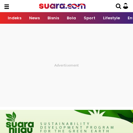
Indeks
News
Bisnis
Bola
Sport
Lifestyle
En