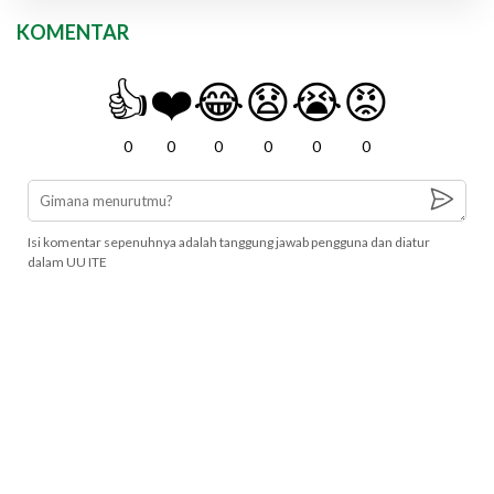
KOMENTAR
👍
❤️
😂
😧
😭
😡
0
0
0
0
0
0
Isi komentar sepenuhnya adalah tanggung jawab pengguna dan diatur
dalam UU ITE